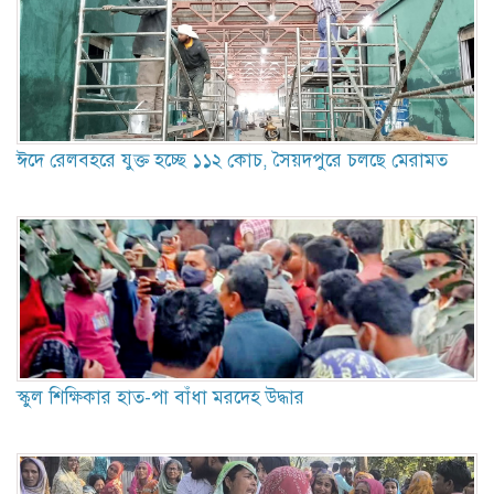
ঈদে রেলবহরে যুক্ত হচ্ছে ১১২ কোচ, সৈয়দপুরে চলছে মেরামত
স্কুল শিক্ষিকার হাত-পা বাঁধা মরদেহ উদ্ধার