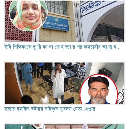
ইবি শিক্ষিকাকে ছু রি কা ঘা তে হ ত্যা র পর কর্মচারীর আ ত্ম হ...
হত্যার হুমকির ঘটনায় বহিষ্কৃত যুবদল নেতা গ্রেপ্তার