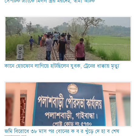
সেপটিক ট্যাংকে মিলল স্ত্রীর মরদেহ, স্বামী আটক
কানে হেডফোন লাগিয়ে হাঁটছিলেন যুবক, ট্রেনের ধাক্কায় মৃত্যু
জমি বিরোধে ৩৮ মাস পর বোনের ক ব র খুঁড়ে দে হা ব শেষ