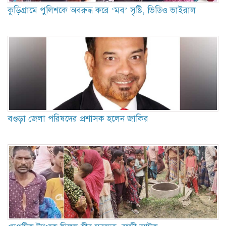
কুড়িগ্রামে পুলিশকে অবরুদ্ধ করে ‘মব’ সৃষ্টি, ভিডিও ভাইরাল
বগুড়া জেলা পরিষদের প্রশাসক হলেন জাকির