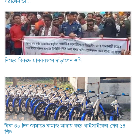
সরালেন ভা...
নিজের বিরুদ্ধে মানববন্ধনে দাঁড়ালেন ওসি
টানা ৪০ দিন জামাতে নামাজ আদায় করে বাইসাইকেল পেল ১৪
শিশু