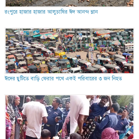
রংপুরে হাজার হাজার আলুচাষির ঈদ আনন্দ ম্লান
ঈদের ছুটিতে বাড়ি ফেরার পথে একই পরিবারের ৩ জন নিহত