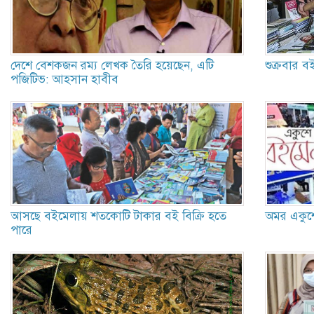
দেশে বেশকজন রম্য লেখক তৈরি হয়েছেন, এটি
শুক্রবার 
পজিটিভ: আহসান হাবীব
আসছে বইমেলায় শতকোটি টাকার বই বিক্রি হতে
অমর একুশে গ
পারে