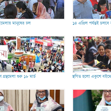
বইমেলায় মানুষের ঢল
১৪ এপ্রিল পর্যন্তই চলব
্রন্থমেলা শুরু ১৮ মার্চ
স্থগিত হলো একুশে বইম