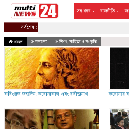
সব খবর
রাজনীতি
জ
সর্বশেষ :
অন্যান্য
শিল্প, সাহিত্য ও সংস্কৃতি
প্রচ্ছদ
কবিগুরুর জন্মদিন: করোনাকাল এবং রবীন্দ্রনাথ
করোনায় কব