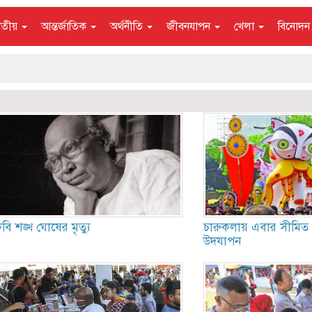
াতীয়
আন্তর্জাতিক
অর্থনীতি
জীবনযাপন
খেলা
বিনোদ
ি শঙ্খ ঘোষের মৃত্যু
চারুকলায় এবার সীমিত 
উদযাপন