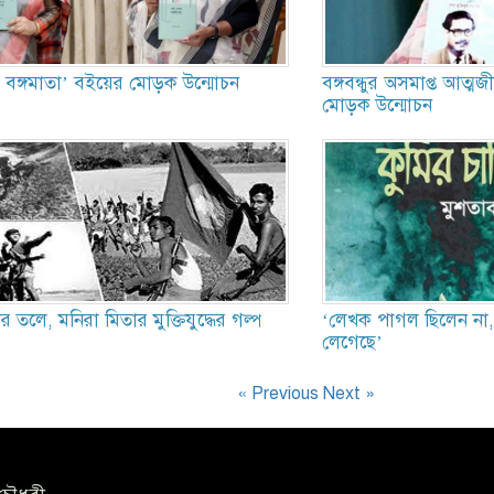
ে বঙ্গমাতা’ বইয়ের মোড়ক উন্মোচন
বঙ্গবন্ধুর অসমাপ্ত আত্মজ
মোড়ক উন্মোচন
তলে, মনিরা মিতার মুক্তিযুদ্ধের গল্প
‘লেখক পাগল ছিলেন না,
লেগেছে’
« Previous
Next »