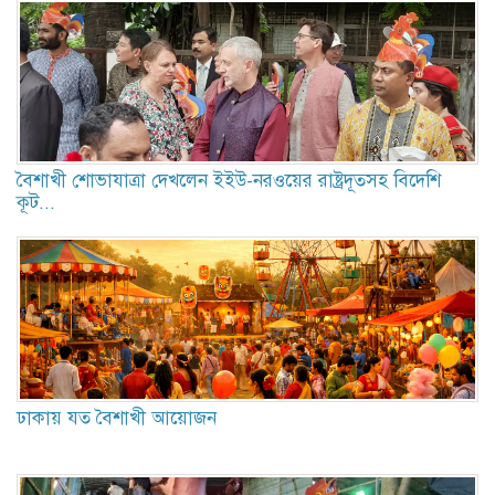
বৈশাখী শোভাযাত্রা দেখলেন ইইউ-নরও‌য়ের রাষ্ট্রদূতসহ বিদেশি
কূট...
ঢাকায় যত বৈশাখী আয়োজন