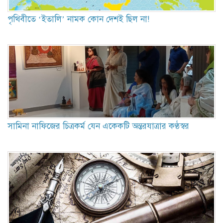
পৃথিবীতে ‘ইতালি’ নামক কোন দেশই ছিল না!
সামিনা নাফিজের চিত্রকর্ম যেন একেকটি অন্তরযাত্রার কণ্ঠস্বর