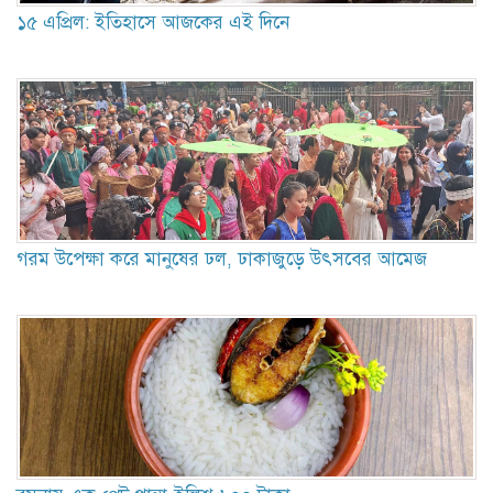
১৫ এপ্রিল: ইতিহাসে আজকের এই দিনে
গরম উপেক্ষা করে মানুষের ঢল, ঢাকাজুড়ে উৎসবের আমেজ