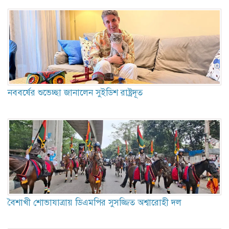
নবব‌র্ষের শু‌ভেচ্ছা জানা‌লেন সুইডিশ রাষ্ট্রদূত
বৈশাখী শোভাযাত্রায় ডিএমপির সুসজ্জিত অশ্বারোহী দল