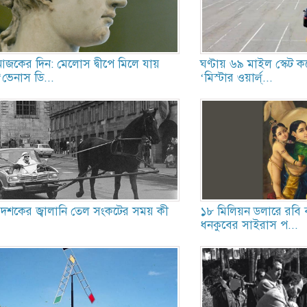
জকের দিন: মেলোস দ্বীপে মিলে যায়
ঘণ্টায় ৬৯ মাইল স্কেট 
‘ভেনাস ডি...
‘মিস্টার ওয়ার্ল্...
দশকের জ্বালানি তেল সংকটের সময় কী
১৮ মিলিয়ন ডলারে রবি বর
ধনকুবের সাইরাস প...