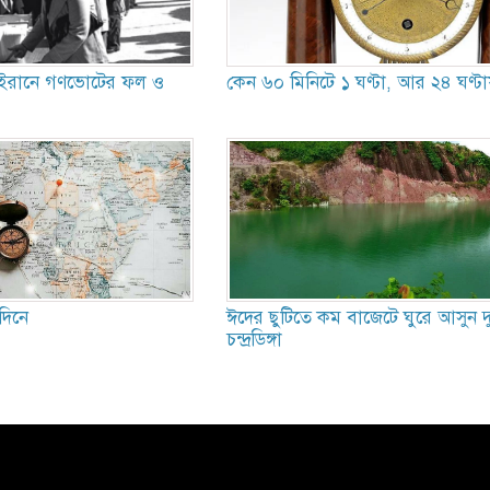
 ইরানে গণভোটের ফল ও
কেন ৬০ মিনিটে ১ ঘণ্টা, আর ২৪ ঘণ্ট
দিনে
ঈদের ছুটিতে কম বাজেটে ঘুরে আসুন দুর
চন্দ্রডিঙ্গা