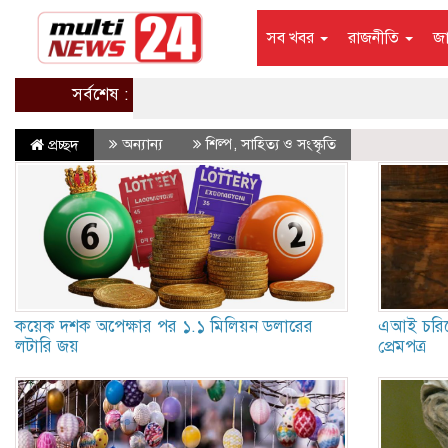
সব খবর
রাজনীতি
জ
সর্বশেষ :
অন্যান্য
শিল্প, সাহিত্য ও সংস্কৃতি
প্রচ্ছদ
কয়েক দশক অপেক্ষার পর ১.১ মিলিয়ন ডলারের
এআই চরিত্
লটারি জয়
প্রেমপত্র