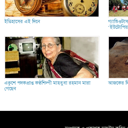
ইতিহাসের এই দিনে
গ্যাভিওটাস
‘ইউটোপিয়া
একুশে পদকপ্রাপ্ত কণ্ঠশিল্পী মাহবুবা রহমান মারা
আজকের দিন
গেছেন