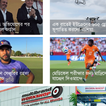
্ধে অভিযোগের পর
এক রাতেই ইউক্রেনের ৬০৫ ড্র
েল জর্ডান
ভূপাতিত করলো রাশিয়া
 সেঞ্চুরির রহস্য
মেডিকেল পরীক্ষার জন্য মাদ্রিদ
াজ
যাচ্ছেন দিওমান্দে