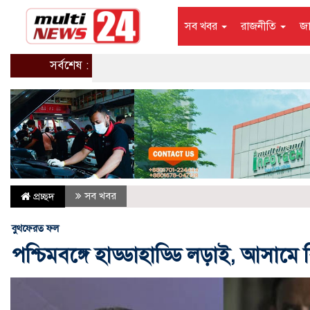
সব খবর
রাজনীতি
জ
সর্বশেষ :
সব খবর
প্রচ্ছদ
বুথফেরত ফল
পশ্চিমবঙ্গে হাড্ডাহাড্ডি লড়াই, আসা