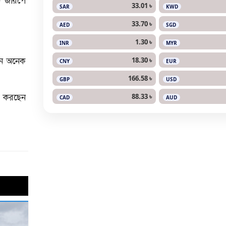
ি জরিপে
33.01 ৳
SAR
KWD
33.70 ৳
AED
SGD
1.30 ৳
INR
MYR
18.30 ৳
চনে অনেক
CNY
EUR
166.58 ৳
GBP
USD
88.33 ৳
ে করছেন
CAD
AUD