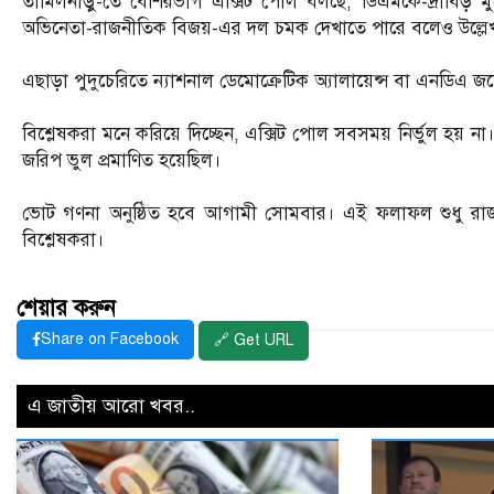
তামিলনাড়ু-তে বেশিরভাগ এক্সিট পোল বলছে, ডিএমকে-দ্রাবিড় ম
অভিনেতা-রাজনীতিক বিজয়-এর দল চমক দেখাতে পারে বলেও উল্লে
এছাড়া পুদুচেরিতে ন্যাশনাল ডেমোক্রেটিক অ্যালায়েন্স বা এনডিএ 
বিশ্লেষকরা মনে করিয়ে দিচ্ছেন, এক্সিট পোল সবসময় নির্ভুল হয় ন
জরিপ ভুল প্রমাণিত হয়েছিল।
ভোট গণনা অনুষ্ঠিত হবে আগামী সোমবার। এই ফলাফল শুধু রাজ
বিশ্লেষকরা।
শেয়ার করুন
Share on Facebook
🔗 Get URL
এ জাতীয় আরো খবর..