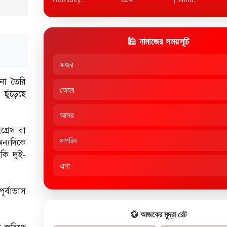
🕌 নামাজের সময়সূচি
ফজর
না তৈরি
যোহর
ছুঁড়েছে
আসর
্রেস বা
মাগরিব
ন্যদিকে
নকি দুই-
এশা
র্বাভাস
💱 আজকের মুদ্রা রেট