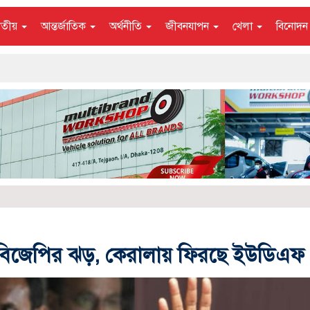
াতীয়
আন্তর্জাতিক
অর্থনীতি
জীবনযাপন
খেলা
বিনোদ
মে বিজেপির ঝড়, কেরালায় ফিরছে ইউডিএফ