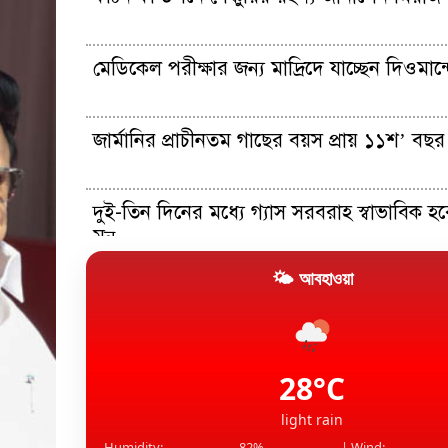
মেডিকেল পরীক্ষার জন্য মাদ্রিদে যাচ্ছেন দিওমান্
জার্মানির প্রাচীনতম গাছের বয়স প্রায় ১১শ’ বছর
দুই-তিন দিনের মধ্যে গ্যাস সরবরাহ স্বাভাবিক হবে
মন্...
🌤 আবহাওয়া
১৫ আগস্টের মধ্যেই একীভূত পাঁচ ব্যাংক থেকে 
প্রশাসকরা
সহকর্মীকে ধর্ষণ: তেহেলকার সাবেক সম্পাদকের
কারাদণ্ড
28°C
light rain
Humidity:
82%
| Wind: