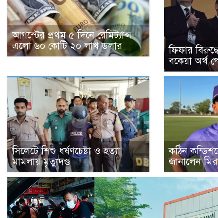
আগস্টের প্রথম ৫ দিনে রেমিট্যান্স
এলো ৬০ কোটি ২০ লাখ ডলার
ফিফার বিরুদ
বকেয়া অর্থ প
সিলেটে শিশু ধর্ষণচেষ্টা ও হত্যা
কঠিন কন্ডিশনে
মামলায় মৃত্যুদণ্ড
জানালেন মির