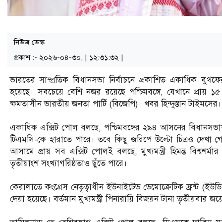
নিউজ ডেস্ক
প্রকাশ :- ২০২৬-০৪-৩০, | ১২:৩১:৩২ |
ভারতের সাম্প্রতিক বিধানসভা নির্বাচনে প্রকাশিত একাধিক বুথ
হয়েছে। সবচেয়ে বেশি নজর রয়েছে পশ্চিমবঙ্গে, যেখানে প্রায় ১৫ 
ক্ষমতাসীন ভারতীয় জনতা পার্টি (বিজেপি)। খবর হিন্দুস্তান টাইমসের।
একাধিক এক্সিট পোল বলছে, পশ্চিমবঙ্গের ২৯৪ আসনের বিধানসভায় ব
টিএমসি-কে হারাতে পারে। তবে কিছু জরিপে উল্টো চিত্রও দেখা 
আসামে প্রায় সব এক্সিট পোলই বলছে, মুখ্যমন্ত্রী হিমন্ত বিশ্বশর
তৃতীয়াংশ সংখ্যাগরিষ্ঠতাও ছুঁতে পারে।
কেরালাতে কংগ্রেস নেতৃত্বাধীন ইউনাইটেড ডেমোক্রেটিক ফ্রন্ট (ই
দেয়া হয়েছে। বর্তমান মুখ্যমন্ত্রী পিনারায়ি বিজয়ন টানা তৃতীয়বার 