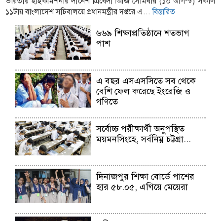
ভারতীয় হাইকমিশনার দীনেশ ত্রিবেদী।আজ সোমবার (১০ আগস্ট) সকাল
১১টায় বাংলাদেশ সচিবালয়ে প্রধানমন্ত্রীর দপ্তরে এ...
বিস্তারিত
৬৬৯ শিক্ষাপ্রতিষ্ঠানে শতভাগ
পাশ
এ বছর এসএসসিতে সব থেকে
বেশি ফেল করেছে ইংরেজি ও
গণিতে
সর্বোচ্চ পরীক্ষার্থী অনুপস্থিত
ময়মনসিংহে, সর্বনিম্ন চট্টগ্রা...
দিনাজপুর শিক্ষা বোর্ডে পাশের
হার ৫৮.০৫, এগিয়ে মেয়েরা