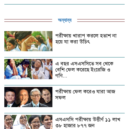
অন্যান্য
পরীক্ষায় খারাপ করলে হতাশ না
হয়ে যা করা উচিৎ
এ বছর এসএসসিতে সব থেকে
বেশি ফেল করেছে ইংরেজি ও
গণি...
পরীক্ষায় ফেল করেও যারা আজ
সফল
এসএসসি পরীক্ষায় উত্তীর্ণ ১১ লাখ
৩৮ হাজার ৮৭৭ জন