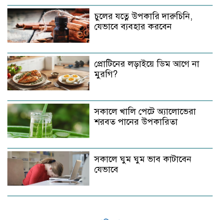
চুলের যত্নে উপকারি দারুচিনি,
যেভাবে ব্যবহার করবেন
প্রোটিনের লড়াইয়ে ডিম আগে না
মুরগি?
সকালে খালি পেটে অ্যালোভেরা
শরবত পানের উপকারিতা
সকালে ঘুম ঘুম ভাব কাটাবেন
যেভাবে