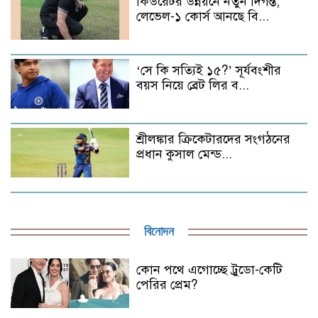
কিউরেটর উন্নয়নে নতুন দিগন্ত,
লেভেল-১ কোর্স আনছে বি...
‘সে কি সত্যিই ১৫?’ সূর্যবংশীর
বয়স নিয়ে ব্রেট লির ব...
শ্রীলঙ্কার ক্রিকেটারদের সংগঠনের
প্রধান কুসাল মেন্ড...
বিনোদন
কোন পথে এগোচ্ছে ট্রুডো-কেটি
পেরির প্রেম?