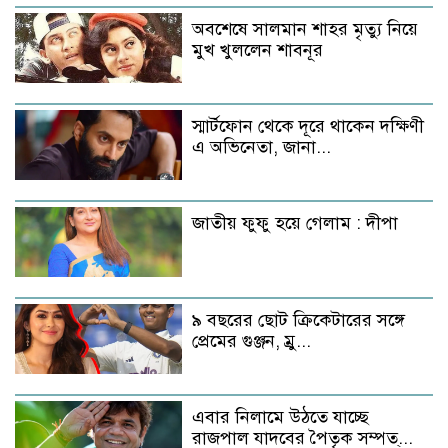
অবশেষে সালমান শাহর মৃত্যু নিয়ে
মুখ খুললেন শাবনূর
স্মার্টফোন থেকে দূরে থাকেন দক্ষিণী
এ অভিনেতা, জানা...
জাতীয় ফুফু হয়ে গেলাম : দীপা
৯ বছরের ছোট ক্রিকেটারের সঙ্গে
প্রেমের গুঞ্জন, ম্রু...
এবার নিলামে উঠতে যাচ্ছে
রাজপাল যাদবের পৈতৃক সম্পত্...