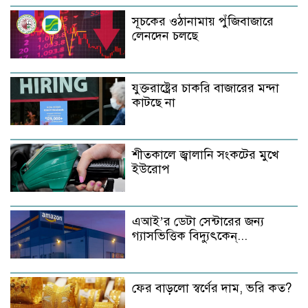
সূচকের ওঠানামায় পুঁজিবাজারে
লেনদেন চলছে
যুক্তরাষ্ট্রের চাকরি বাজারের মন্দা
কাটছে না
শীতকালে জ্বালানি সংকটের মুখে
ইউরোপ
এআই’র ডেটা সেন্টারের জন্য
গ্যাসভিত্তিক বিদ্যুৎকেন্...
ফের বাড়লো স্বর্ণের দাম, ভরি কত?