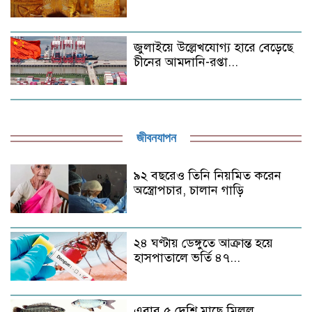
জুলাইয়ে উল্লেখযোগ্য হারে বেড়েছে
চীনের আমদানি-রপ্তা...
জীবনযাপন
৯২ বছরেও তিনি নিয়মিত করেন
অস্ত্রোপচার, চালান গাড়ি
২৪ ঘণ্টায় ডেঙ্গুতে আক্রান্ত হয়ে
হাসপাতালে ভর্তি ৪৭...
এবার ৫ দেশি মাছে মিলল