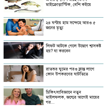
মাইক্রোপ্লাস্টিক, বেশি কইয়ে
২৪ ঘণ্টায় হাম সন্দেহে আরও ৫
জনের মৃত্যু
লিফট আটকে গেলে উদ্বেগে শ্বাসকষ্ট
হয়? যা করবেন
রাতভর ঘুমের পরও ক্লান্ত লাগে
কোন উপকরণের ঘাটতিতে
চিকিৎসাবিজ্ঞানে নতুন
মাইলফলক, জন্মের আগেই মায়ের
গর...