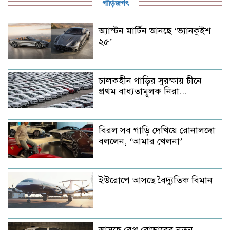
গাড়িজগৎ
অ্যাস্টন মার্টিন আনছে ‘ভ্যানকুইশ
২৫’
চালকহীন গাড়ির সুরক্ষায় চীনে
প্রথম বাধ্যতামূলক নিরা...
বিরল সব গাড়ি দেখিয়ে রোনালদো
বললেন, ‘আমার খেলনা’
ইউরোপে আসছে বৈদ্যুতিক বিমান