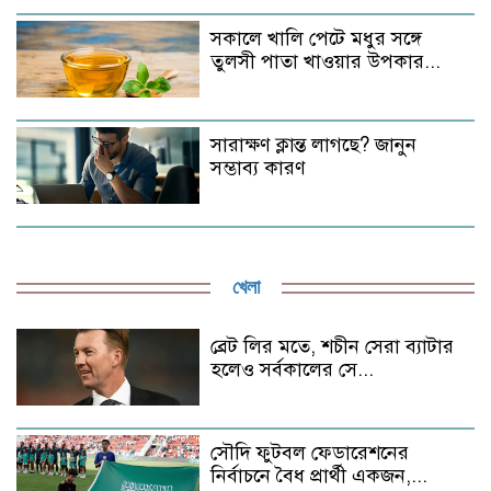
সকালে খালি পেটে মধুর সঙ্গে
তুলসী পাতা খাওয়ার উপকার...
সারাক্ষণ ক্লান্ত লাগছে? জানুন
সম্ভাব্য কারণ
খেলা
ব্রেট লির মতে, শচীন সেরা ব্যাটার
হলেও সর্বকালের সে...
সৌদি ফুটবল ফেডারেশনের
নির্বাচনে বৈধ প্রার্থী একজন,...