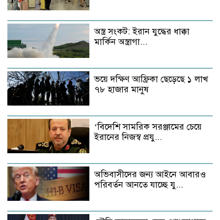
অস্ত্র সংকট: ইরান যুদ্ধের ধাক্কা
মার্কিন অস্ত্রাগা...
ভয়ে দক্ষিণ আফ্রিকা ছেড়েছে ১ লাখ
৭৮ হাজার মানুষ
‘বিদেশি সামরিক সরঞ্জামের চেয়ে
ইরানের নিজস্ব প্রযু...
অভিবাসীদের জন্য আইনে আবারও
পরিবর্তন আনতে যাচ্ছে যু...