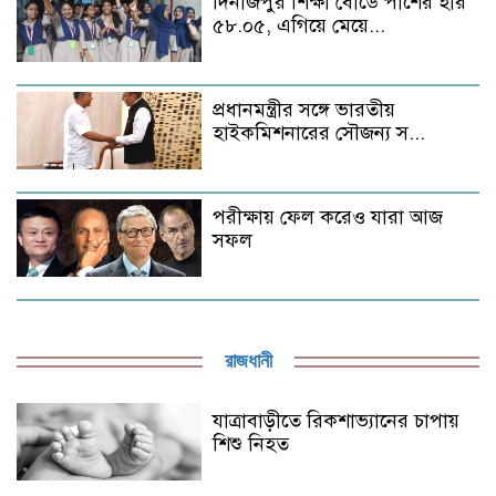
দিনাজপুর শিক্ষা বোর্ডে পাশের হার
৫৮.০৫, এগিয়ে মেয়ে...
প্রধানমন্ত্রীর সঙ্গে ভারতীয়
হাইকমিশনারের সৌজন্য স...
পরীক্ষায় ফেল করেও যারা আজ
সফল
রাজধানী
যাত্রাবাড়ীতে রিকশাভ্যানের চাপায়
শিশু নিহত