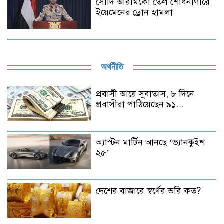
সৌদি আরামকো তেল শোধনাগারে
ইয়েমেনের ড্রোন হামলা
অর্থনীতি
প্রবাসী আয়ে সুবাতাস, ৮ দিনে
প্রবাসীরা পাঠিয়েছেন ৯১...
অ্যাস্টন মার্টিন আনছে ‘ভ্যানকুইশ
২৫’
দেশের বাজারে স্বর্ণের ভরি কত?