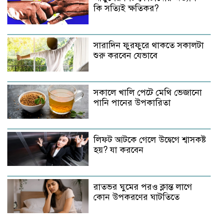
কি সত্যিই ক্ষতিকর?
সারাদিন ফুরফুরে থাকতে সকালটা
শুরু করবেন যেভাবে
সকালে খালি পেটে মেথি ভেজানো
পানি পানের উপকারিতা
লিফট আটকে গেলে উদ্বেগে শ্বাসকষ্ট
হয়? যা করবেন
রাতভর ঘুমের পরও ক্লান্ত লাগে
কোন উপকরণের ঘাটতিতে