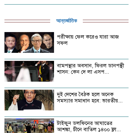
আন্তর্জাতিক
পরীক্ষায় ফেল করেও যারা আজ
সফল
বামপন্থার অবসান, ফিরল ডানপন্থী
শাসন: কেন দে লা এসপ...
দুই দেশের বৈঠক হলে অনেক
সমস্যার সমাধান হবে: ভারতীয়...
টাইফুন ডলফিনের আঘাতের
আশঙ্কা, চীনে বাতিল ১৪০০ ফ্লা...