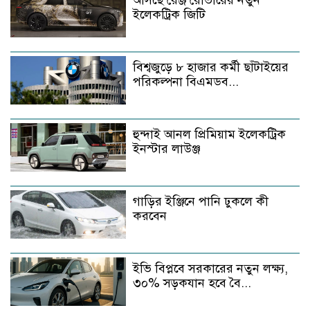
আসছে রেঞ্জ রোভারের নতুন
ইলেকট্রিক জিটি
বিশ্বজুড়ে ৮ হাজার কর্মী ছাঁটাইয়ের
পরিকল্পনা বিএমডব...
হুন্দাই আনল প্রিমিয়াম ইলেকট্রিক
ইনস্টার লাউঞ্জ
গাড়ির ইঞ্জিনে পানি ঢুকলে কী
করবেন
ইভি বিপ্লবে সরকারের নতুন লক্ষ্য,
৩০% সড়কযান হবে বৈ...