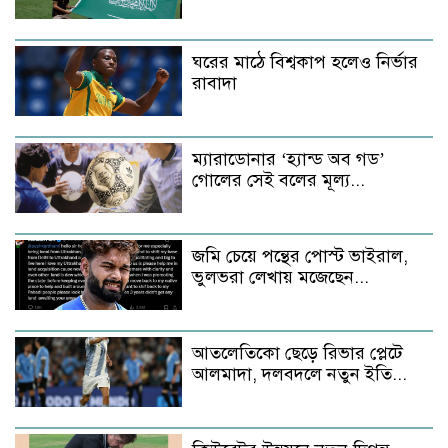
ঘরের মাঠে বিশ্বকাপ হলেও নির্ভার
রাবাদা
ম্যারাডোনার ‘হ্যান্ড অব গড’
গোলের সেই বলের মূল্য...
জমি চেয়ে পন্থের পোস্ট ভাইরাল,
ভুলভরা লেখায় মজেছেন...
আতলেতিকো ছেড়ে রিভার প্লেটে
আলমাদা, দলবদলে নতুন ইতি...