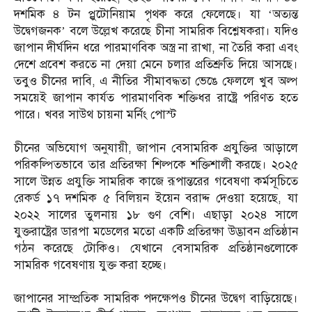
দশমিক ৪ টন প্লুটোনিয়াম পৃথক করে ফেলেছে। যা ‘অত্যন্ত
উদ্বেগজনক’ বলে উল্লেখ করেছে চীনা সামরিক বিশ্লেষকরা। যদিও
জাপান দীর্ঘদিন ধরে পারমাণবিক অস্ত্র না রাখা, না তৈরি করা এবং
দেশে প্রবেশ করতে না দেয়া মেনে চলার প্রতিশ্রুতি দিয়ে আসছে।
তবুও চীনের দাবি, এ নীতির সীমাবদ্ধতা ভেঙে ফেললে খুব অল্প
সময়েই জাপান কার্যত পারমাণবিক শক্তিধর রাষ্ট্রে পরিণত হতে
পারে। খবর সাউথ চায়না মর্নিং পোস্ট
চীনের অভিযোগ অনুযায়ী, জাপান বেসামরিক প্রযুক্তির আড়ালে
পরিকল্পিতভাবে তার প্রতিরক্ষা শিল্পকে শক্তিশালী করছে। ২০২৫
সালে উন্নত প্রযুক্তি সামরিক কাজে রূপান্তরের গবেষণা কর্মসূচিতে
রেকর্ড ১৭ দশমিক ৫ বিলিয়ন ইয়েন বরাদ্দ দেওয়া হয়েছে, যা
২০২২ সালের তুলনায় ১৮ গুণ বেশি। এছাড়া ২০২৪ সালে
যুক্তরাষ্ট্রের ডারপা মডেলের মতো একটি প্রতিরক্ষা উদ্ভাবন প্রতিষ্ঠান
গঠন করেছে টোকিও। যেখানে বেসামরিক প্রতিষ্ঠানগুলোকে
সামরিক গবেষণায় যুক্ত করা হচ্ছে।
জাপানের সাম্প্রতিক সামরিক পদক্ষেপও চীনের উদ্বেগ বাড়িয়েছে।