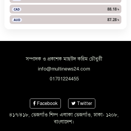
88.18 ৳
CAD
87.28 ৳
AUD
সম্পাদক ও প্রকাশক মাছউদ করিম চৌধুরী
info@multinews24.com
01701224455
Facebook
Twitter
৪১৭/৪১৮, তেজগাঁও শিল্প এলাকা তেজগাঁও, ঢাকা- ১২০৮,
বাংলাদেশ।