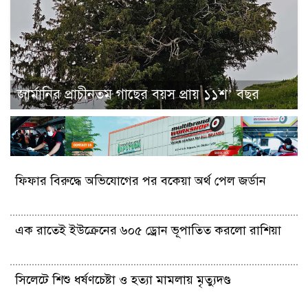
জার্মানির প্রাচীনতম গাছের বয়স প্রায় ১১শ’ বছর
ফিফার বিরুদ্ধে অভিযোগের পর বকেয়া অর্থ পেল জর্ডান
এক রাতেই ইউক্রেনের ৬০৫ ড্রোন ভূপাতিত করলো রাশিয়া
সিলেটে শিশু ধর্ষণচেষ্টা ও হত্যা মামলায় মৃত্যুদণ্ড