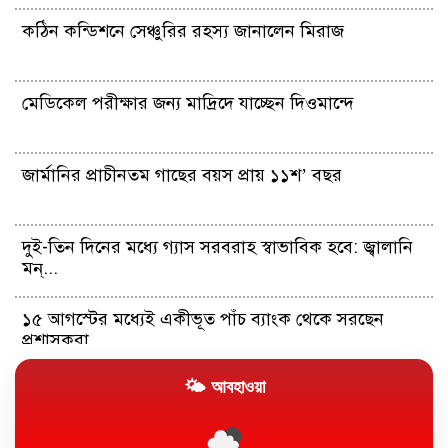
কঠিন কন্ডিশনে সেঞ্চুরির রহস্য জানালেন মিরাজ
মেডিকেল পরীক্ষার জন্য মাদ্রিদে যাচ্ছেন দিওমান্দে
জার্মানির প্রাচীনতম গাছের বয়স প্রায় ১১শ’ বছর
দুই-তিন দিনের মধ্যে গ্যাস সরবরাহ স্বাভাবিক হবে: জ্বালানি
মন্...
১৫ আগস্টের মধ্যেই একীভূত পাঁচ ব্যাংক থেকে সরছেন
প্রশাসকরা
🌤 আবহাওয়া
সহকর্মীকে ধর্ষণ: তেহেলকার সাবেক সম্পাদকের ১০ বছরের
কারাদণ্ড