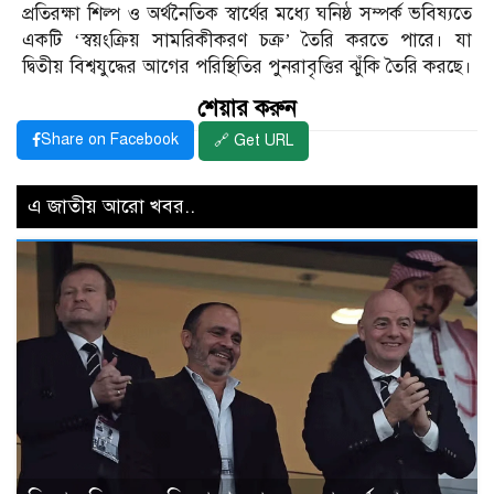
প্রতিরক্ষা শিল্প ও অর্থনৈতিক স্বার্থের মধ্যে ঘনিষ্ঠ সম্পর্ক ভবিষ্যতে
একটি ‘স্বয়ংক্রিয় সামরিকীকরণ চক্র’ তৈরি করতে পারে। যা
দ্বিতীয় বিশ্বযুদ্ধের আগের পরিস্থিতির পুনরাবৃত্তির ঝুঁকি তৈরি করছে।
শেয়ার করুন
Share on Facebook
🔗 Get URL
এ জাতীয় আরো খবর..