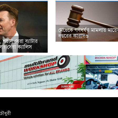
মেয়েকে গণধর্ষণ মামলায় মায়
বছরের কারাদণ্ড
, শচীন সেরা ব্যাটার
ের সেরা ক্যালিস
চৌধুরী