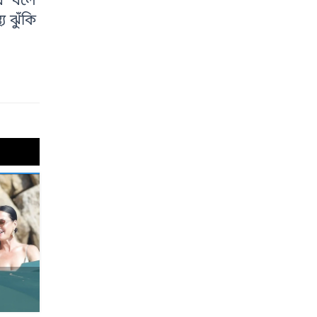
র’ বলে
য ঝুঁকি