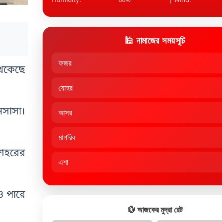
🕌 নামাজের সময়সূচি
ফজর
থেকেছে
যোহর
নসাসা।
আসর
মাগরিব
 শহরের
এশা
ও পারে
💱 আজকের মুদ্রা রেট