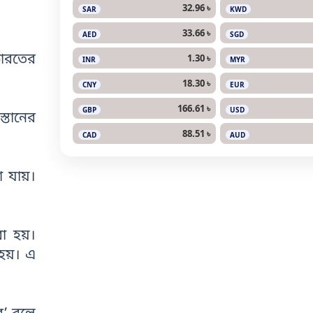
32.96 ৳
SAR
KWD
33.66 ৳
AED
SGD
ভারতের
1.30 ৳
INR
MYR
18.30 ৳
CNY
EUR
166.61 ৳
GBP
USD
্তানের
88.51 ৳
CAD
AUD
া যায়।
া হয়।
হয়। এ