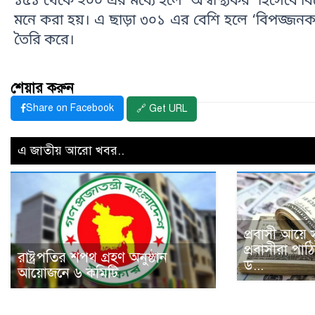
১৫১ থেকে ২০০ এর মধ্যে হলে ‘অস্বাস্থ্যকর’ হিসেবে বি
মনে করা হয়। এ ছাড়া ৩০১ এর বেশি হলে ‘বিপজ্জনক’ হিসে
তৈরি করে।
শেয়ার করুন
Share on Facebook
🔗 Get URL
এ জাতীয় আরো খবর..
প্রবাসী আয়ে 
প্রবাসীরা পা
রাষ্ট্রপতির শপথ গ্রহণ অনুষ্ঠান
ড...
আয়োজনে ৬ কমিটি