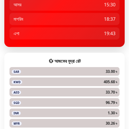
আসর
15:30
মাগরিব
18:37
এশা
19:43
💱 আজকের মুদ্রা রেট
33.00 ৳
SAR
405.68 ৳
KWD
33.70 ৳
AED
96.79 ৳
SGD
1.30 ৳
INR
30.26 ৳
MYR