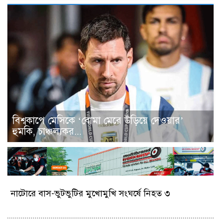
বিশ্বকাপে মেসিকে ‘বোমা মেরে উড়িয়ে দেওয়ার’
হুমকি, চাঞ্চল্যকর...
নাটোরে বাস-ভুটভুটির মুখোমুখি সংঘর্ষে নিহত ৩