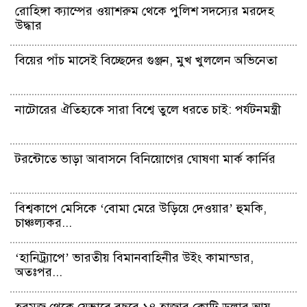
রোহিঙ্গা ক্যাম্পের ওয়াশরুম থেকে পুলিশ সদস্যের মরদেহ
উদ্ধার
বিয়ের পাঁচ মাসেই বিচ্ছেদের গুঞ্জন, মুখ খুললেন অভিনেতা
নাটোরের ঐতিহ্যকে সারা বিশ্বে তুলে ধরতে চাই: পর্যটনমন্ত্রী
টরন্টোতে ভাড়া আবাসনে বিনিয়োগের ঘোষণা মার্ক কার্নির
বিশ্বকাপে মেসিকে ‘বোমা মেরে উড়িয়ে দেওয়ার’ হুমকি,
চাঞ্চল্যকর...
‘হানিট্র্যাপে’ ভারতীয় বিমানবাহিনীর উইং কামান্ডার,
অতঃপর...
হরমুজ থেকে যেভাবে বছরে ১৪ হাজার কোটি ডলার আয়