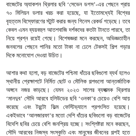
বাজেটের অ্যাকশন থ্রিলার ছবি ‘সেভেন ডগস’-এর পেছনে প্রায়
৭০ মিলিয়ন ডলার খরচ করা হয়েছে, যা ইতোমধ্যেই বিশ্বের
বৃহত্তম বিস্ফোরণের স্টান্ট করার জন্য গিনেস রেকর্ড গড়েছে। তবে
কেবল এমন ব্যয়বহুল আতশবাজি দর্শকদের কতটা টানতে পারবে, তা
নিয়ে প্রশ্ন রয়েই গেছে। বিশেষজ্ঞরা মনে করছেন, অভিজ্ঞতাহীন
জনবলের পেছনে পানির মতো টাকা না ঢেলে টেকসই শিল্প গড়ার
দিকে মনোযোগ দেওয়া উচিত।
আশার কথা হলো, বড় বাজেটের পশ্চিমা ধাঁচের ছবিগুলো ব্যর্থ হলেও
স্থানীয় প্রেক্ষাপটে নির্মিত ছোট ও মৌলিক গল্পগুলো আন্তর্জাতিক
অঙ্গনে নজর কাড়ছে। যেমন ২০২৩ সালের ব্যঙ্গাত্মক থ্রিলার
‘মানদুব’ সৌদি আরবে হলিউডের ছবি ‘ওনকা’র চেয়েও বেশি আয়
করেছে এবং টরন্টো ফিল্ম ফেস্টিভ্যালে প্রশংসিত হয়েছে।
একইভাবে ‘আলজারফা’র মতো দেশি ধাঁচের ছবিগুলো বড় বাজেটের
বিদেশি ছবির চেয়ে বেশি জনপ্রিয় হচ্ছে। সংশ্লিষ্টরা মনে করছেন,
সৌদি আরবের নিজস্ব সংস্কৃতি এবং মানুষের জীবনের গল্পই হতে