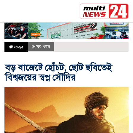
সর্বশেষ :
নাটোরে বাস-ভুটভুটির মুখোমুখি সংঘর্ষে নিহত 
সব খবর
প্রচ্ছদ
বড় বাজেটে হোঁচট, ছোট ছবিতেই
বিশ্বজয়ের স্বপ্ন সৌদির