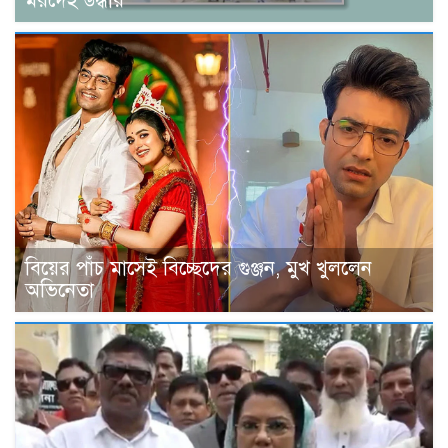
মরদেহ উদ্ধার
বিয়ের পাঁচ মাসেই বিচ্ছেদের গুঞ্জন, মুখ খুললেন
অভিনেতা