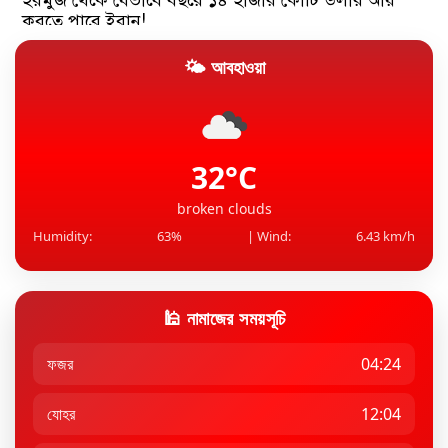
করতে পারে ইরান!
🌤 আবহাওয়া
গাইবান্ধায় ইয়াবাসহ মাদক কারবারি গ্রেফতার
এআই’র ডেটা সেন্টারের জন্য গ্যাসভিত্তিক বিদ্যুৎকেন্দ্র
নির্মা...
32°C
broken clouds
Humidity:
63%
| Wind:
6.43 km/h
🕌 নামাজের সময়সূচি
ফজর
04:24
যোহর
12:04