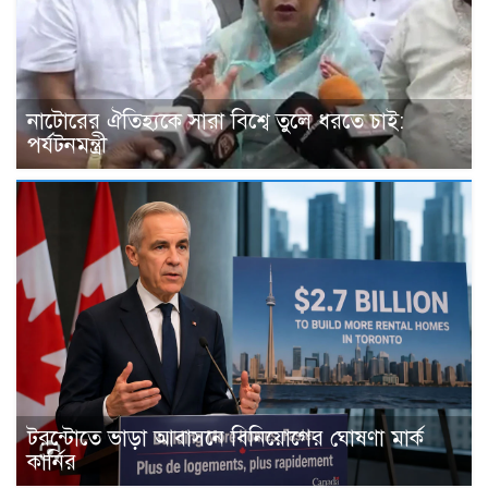
নাটোরের ঐতিহ্যকে সারা বিশ্বে তুলে ধরতে চাই:
পর্যটনমন্ত্রী
টরন্টোতে ভাড়া আবাসনে বিনিয়োগের ঘোষণা মার্ক
কার্নির