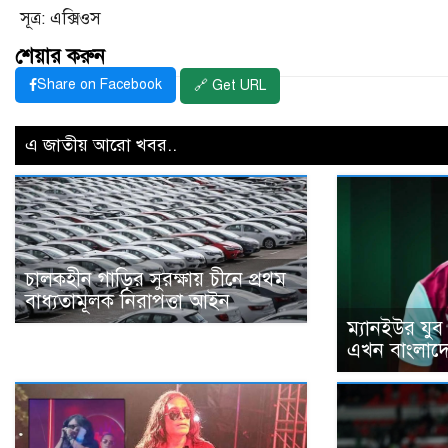
সূত্র: এক্সিওস
শেয়ার করুন
Share on Facebook
🔗 Get URL
এ জাতীয় আরো খবর..
চালকহীন গাড়ির সুরক্ষায় চীনে প্রথম
বাধ্যতামূলক নিরাপত্তা আইন
ম্যানইউর যুব
এখন বাংলাদেশ