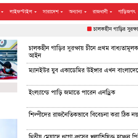
ন
লাইফস্টাইল
সারাদেশ
অন্যান্য
রাজধানী
গাড়িজগৎ
চালকহীন গাড়ির সুরক্ষায় চীনে 
চালকহীন গাড়ির সুরক্ষায় চীনে প্রথম বাধ্যতামূলক
আইন
ম্যানইউর যুব একাডেমির উইঙ্গার এখন বাংলাদেশে
ইংল্যান্ডে পাড়ি জমাতে পারেন এনড্রিক
শিল্পীদের রাজনৈতিকভাবে বিবেচনা করা ঠিক নয়
দ্বিতীয় মেয়াদে হুগো ব্রুসের স্থলাভিষিক্ত হচ্ছেন 