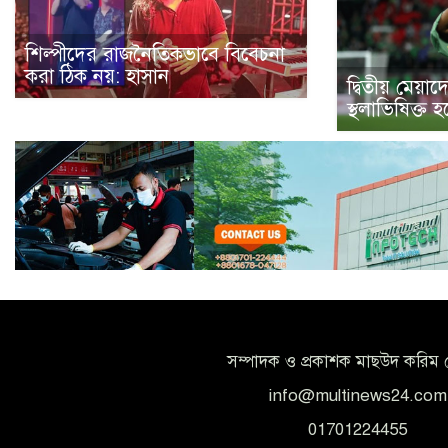
শিল্পীদের রাজনৈতিকভাবে বিবেচনা
করা ঠিক নয়: হাসান
দ্বিতীয় মেয়াদে
স্থলাভিষিক্ত 
সম্পাদক ও প্রকাশক মাছউদ করিম 
info@multinews24.com
01701224455