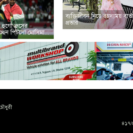
ব্যক্তিজীবন নিয়ে রহস্যময় বার্ত
প্রভার
 হুগো ব্রুসের
হচ্ছেন পিটসো মোসিমা...
চৌধুরী
৪১৭/