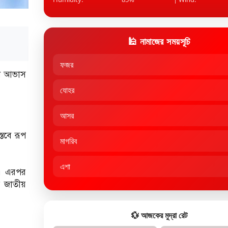
🕌 নামাজের সময়সূচি
ফজর
এমন আভাস
যোহর
আসর
্তবে রূপ
মাগরিব
এশা
র। এরপর
র জাতীয়
💱 আজকের মুদ্রা রেট