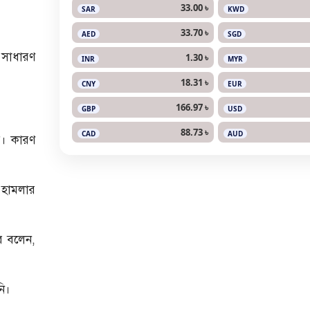
33.00 ৳
SAR
KWD
33.70 ৳
AED
SGD
ি সাধারণ
1.30 ৳
INR
MYR
18.31 ৳
CNY
EUR
166.97 ৳
GBP
USD
88.73 ৳
CAD
AUD
য়। কারণ
য় হামলার
ের বলেন,
নি।