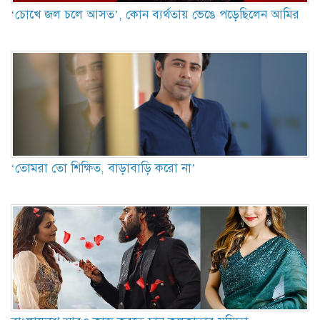
‘চোখে জল চলে আসত’, কোন ব্যর্থতায় ভেঙে পড়েছিলেন আমির
‘তোমরা তো শিক্ষিত, বাড়াবাড়ি করো না’