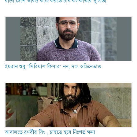
বাংলাদেশে আরও কাজ করতে চান কলকাতার সুস্মিতা
ইমরান শুধু ‘সিরিয়াল কিসার’ নন, দক্ষ অভিনেতাও
আদালতে রণবীর সিং , চাইতে হবে নিঃশর্ত ক্ষমা