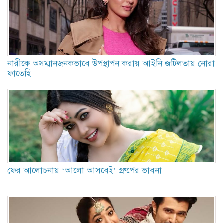
নারীকে অসম্মানজনকভাবে উপস্থাপন করায় আইনি জটিলতায় নোরা
ফাতেহি
ফের আলোচনায় ‘আলো আসবেই’ গ্রুপের ভাবনা