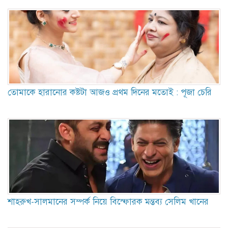
তোমাকে হারানোর কষ্টটা আজও প্রথম দিনের মতোই : পূজা চেরি
শাহরুখ-সালমানের সম্পর্ক নিয়ে বিস্ফোরক মন্তব্য সেলিম খানের