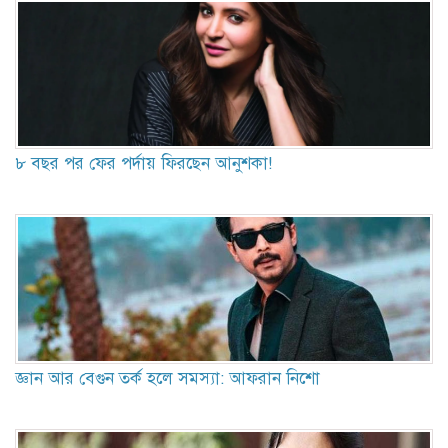
৮ বছর পর ফের পর্দায় ফিরছেন আনুশকা!
জ্ঞান আর বেগুন তর্ক হলে সমস্যা: আফরান নিশো