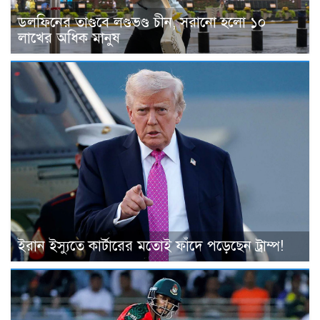
ডলফিনের তাণ্ডবে লণ্ডভণ্ড চীন, সরানো হলো ১০
লাখের ‍অধিক মানুষ
ইরান ইস্যুতে কার্টারের মতোই ফাঁদে পড়েছেন ট্রাম্প!