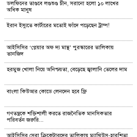
ডলফিনের তাণ্ডবে লণ্ডভণ্ড চীন, সরানো হলো ১০ লাখের
‍অধিক মানুষ
ইরান ইস্যুতে কার্টারের মতোই ফাঁদে পড়েছেন ট্রাম্প!
আইসিসির ‘প্লেয়ার অফ দ্য মান্থ’ পুরস্কারের তালিকায়
তানজিদ
হরমুজ খোলা নিয়ে অনিশ্চয়তা, বেড়েছে জ্বালানি তেলের দাম
বাংলা কিউআর কোডে লেনদেন হবে ফ্রি
গণতন্ত্রকে শক্তিশালী করতে রাজনৈতিক মানসিকতার
পরিবর্তন জরুরি...
আইসিসির সেরা ক্রিকেটারদের তালিকায় ম্যাথিউস-হারশিতা