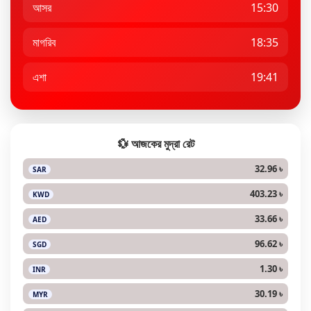
আসর
15:30
মাগরিব
18:35
এশা
19:41
💱 আজকের মুদ্রা রেট
32.96 ৳
SAR
403.23 ৳
KWD
33.66 ৳
AED
96.62 ৳
SGD
1.30 ৳
INR
30.19 ৳
MYR