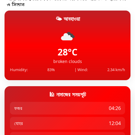
ও সিভার
🌤 আবহাওয়া
রদ্রিকে দলে ভেড়াতে মরিয়া বার্সেলোনা, অনিশ্চিত ডি ইয়ংয়ের
ভবিষ...
এশিয়ার তেলের বাজারের ‘ইরান-ধাক্কা’ একাই সামলে দিচ্ছে
চীন
28°C
broken clouds
Humidity:
83%
| Wind:
2.34 km/h
🕌 নামাজের সময়সূচি
ফজর
04:26
যোহর
12:04