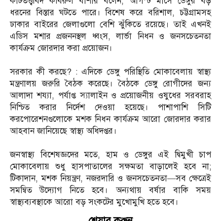
কীটতত্ত্ববিদ কবিরুল বাশার বলেন, আগস্ট মাসে ডেঙ্গুর বড়
ধরনের বিস্তার ঘটতে পারে। বিশেষ করে বরিশাল, চট্টগ্রামসহ
ঢাকার বাইরের জেলাগুলো বেশি ঝুঁকিতে রয়েছে। তাই এখনই
এডিস মশার প্রজননস্থল ধ্বংস, লার্ভা নিধন ও জনসচেতনতা
কার্যক্রম জোরদার করা প্রয়োজন।
সরকার কী করছে? : এদিকে ডেঙ্গু পরিস্থিতি মোকাবেলায় স্বাস্থ্য
মন্ত্রণালয় জরুরি বৈঠক করেছে। বৈঠকে ডেঙ্গু রোগীদের জন্য
আলাদা শয্যা, পর্যাপ্ত স্যালাইন ও প্রয়োজনীয় ওষুধের সরবরাহ
নিশ্চিত করার নির্দেশ দেওয়া হয়েছে। পাশাপাশি সিটি
করপোরেশনগুলোকে মশক নিধন কার্যক্রম আরো জোরদার করার
আহবান জানিয়েছে স্বাস্থ্য অধিদপ্তর।
জনস্বাস্থ্য বিশেষজ্ঞদের মতে, হাম ও ডেঙ্গুর এই দ্বিমুখী চাপ
মোকাবেলায় শুধু হাসপাতালের সক্ষমতা বাড়ালেই হবে না;
টিকাদান, মশক নিয়ন্ত্রণ, নজরদারি ও জনসচেতনতা—সব ক্ষেত্রেই
সমন্বিত উদ্যোগ নিতে হবে। অন্যথায় বর্ষার বাকি সময়
স্বাস্থ্যব্যবস্থাকে আরো বড় সংকটের মুখোমুখি হতে হবে।
শেয়ার করুন