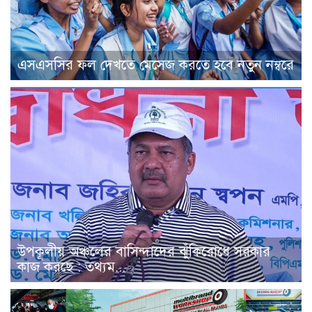
এসএসসির ফল দেখতে মেসেজ করতে হবে নতুন নম্বরে
উপকূলীয় অঞ্চলের বাসিন্দাদের ঝুঁকিরোধে সরকার
কাজ করছে : তথ্যম...