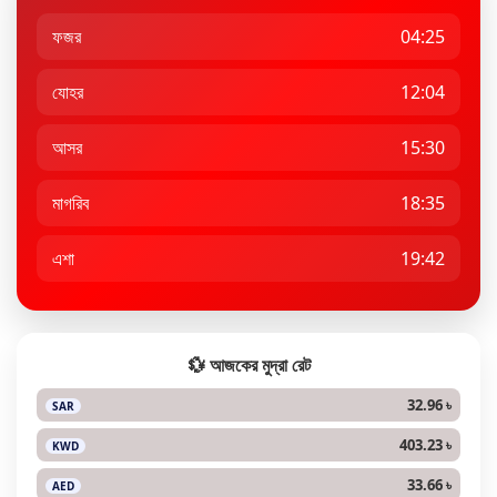
ফজর
04:25
যোহর
12:04
আসর
15:30
মাগরিব
18:35
এশা
19:42
💱 আজকের মুদ্রা রেট
32.96 ৳
SAR
403.23 ৳
KWD
33.66 ৳
AED