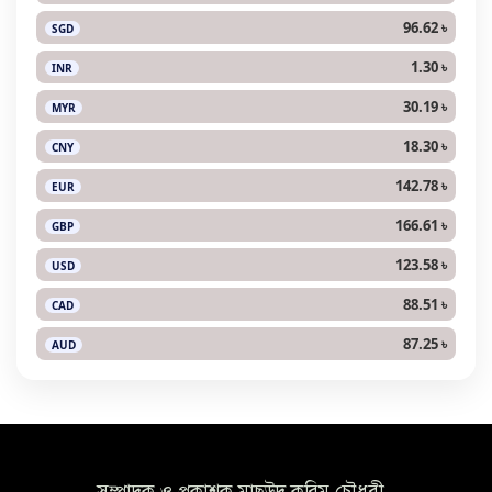
96.62 ৳
SGD
1.30 ৳
INR
30.19 ৳
MYR
18.30 ৳
CNY
142.78 ৳
EUR
166.61 ৳
GBP
123.58 ৳
USD
88.51 ৳
CAD
87.25 ৳
AUD
সম্পাদক ও প্রকাশক মাছউদ করিম চৌধুরী