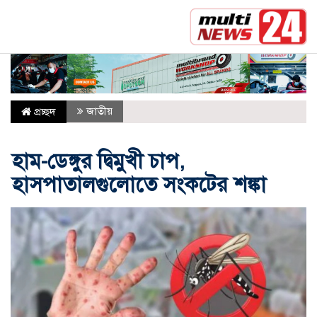
রাষ্ট্রপতির শপথ গ্রহণ অনুষ্ঠান আয়োজনে ৬ কমিটি
সর্বশেষ :
প্রবাসী আয়ে সুবা
জাতীয়
প্রচ্ছদ
হাম-ডেঙ্গুর দ্বিমুখী চাপ,
হাসপাতালগুলোতে সংকটের শঙ্কা