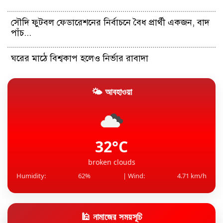
সৌদি ফুটবল ফেডারেশনের নির্বাচনে বৈধ প্রার্থী একজন, বাদ
পাঁচ...
ঘরের মাঠে বিশ্বকাপ হলেও নির্ভার রাবাদা
🌤 আবহাওয়া
বামপন্থার অবসান, ফিরল ডানপন্থী শাসন: কেন দে লা
এসপ্রিয়েলার ও...
দেশ গঠনে আলেম-ওলামাদের সঙ্গে নিয়ে কাজ করতে চাই:
প্রধানমন্ত্র...
32°C
broken clouds
Humidity:
62%
| Wind:
4.71 km/h
🕌 নামাজের সময়সূচি