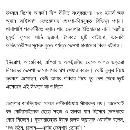
উৎসবে বিশেষ আকর্ষণ ছিল সীমিত সংস্করণের “৮০ ইয়ার্স অফ
অ্যান আইকন” হেলমেটসহ ভেসপা-থিমযুক্ত বিভিন্ন পণ্য।
পাশাপাশি প্রদর্শনীতে স্থান পায় ভেসপার ইতিহাসের নানা স্মরণীয়
মুহূর্ত—ফুলের মাঠে ভ্রমণ, সৈকতে ছুটি কাটানো, এমনকি
অভিযাত্রীদের সুমেরু বৃত্ত পর্যন্ত ভেসপা চালানোর বিরল ঘটনাও।
ইউরোপ, আমেরিকা, এশিয়া ও অস্ট্রেলিয়া থেকে আগত ভক্তরা
নিজেদের ভেসপা ভালোবাসার গল্প শেয়ার করেন। কেউ কুকুর নিয়ে
ভ্রমণে এসেছেন, কেউ আবার পরিবার নিয়ে দূর দেশ থেকে ছুটে
এসেছেন এই উৎসবে অংশ নিতে।
ভেসপার জনপ্রিয়তা কেবল নস্টালজিয়ায় সীমাবদ্ধ নয়। অনেকেই
বড় মোটরসাইকেল ছেড়ে সহজ ও হালকা যান হিসেবে ভেসপাকে
বেছে নিচ্ছেন। যুক্তরাজ্যের ট্রাক চালক অ্যান্ড্রু ওয়ালটন বলেন,
‘শুধু উঠুন, চালান—এটাই ভেসপার সৌন্দর্য।’