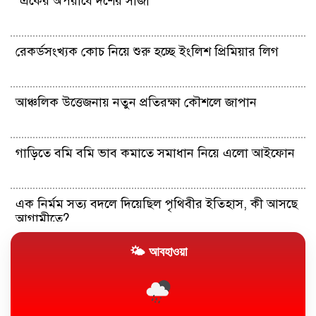
‘একের অপরাধে দশের সাজা’
রেকর্ডসংখ্যক কোচ নিয়ে শুরু হচ্ছে ইংলিশ প্রিমিয়ার লিগ
আঞ্চলিক উত্তেজনায় নতুন প্রতিরক্ষা কৌশলে জাপান
গাড়িতে বমি বমি ভাব কমাতে সমাধান নিয়ে এলো আইফোন
এক নির্মম সত্য বদলে দিয়েছিল পৃথিবীর ইতিহাস, কী আসছে
আগামীতে?
🌤 আবহাওয়া
জুলাইয়ে উল্লেখযোগ্য হারে বেড়েছে চীনের আমদানি-রপ্তানি
মশা দমনে যুক্তরাষ্ট্রে নতুন উদ্যোগ, ছাড়া হবে ৬ লাখ মশা