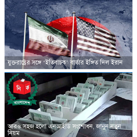
যুক্তরাষ্ট্রের সঙ্গে ‘ইতিবাচক’ বার্তার ইঙ্গিত দিল ইরান
আরও সহজ হলো এনআইডি সংশোধন, জানুন নতুন
নিয়ম