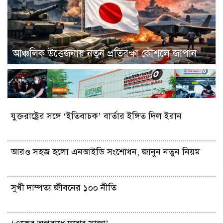
আঞ্চলিক উত্তেজনায় নতুন প্রতিরক্ষা কৌশলে জাপান
যুক্তরাষ্ট্রের সঙ্গে ‘ইতিবাচক’ বার্তার ইঙ্গিত দিল ইরান
আরও সহজ হলো এনআইডি সংশোধন, জানুন নতুন নিয়ম
সুখী দাম্পত্য জীবনের ১০০ নীতি