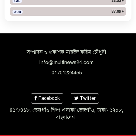
88.33 ৳
CAD
87.09 ৳
AUD
সম্পাদক ও প্রকাশক মাছউদ করিম চৌধুরী
info@multinews24.com
01701224455
Facebook
Twitter
৪১৭/৪১৮, তেজগাঁও শিল্প এলাকা তেজগাঁও, ঢাকা- ১২০৮,
বাংলাদেশ।