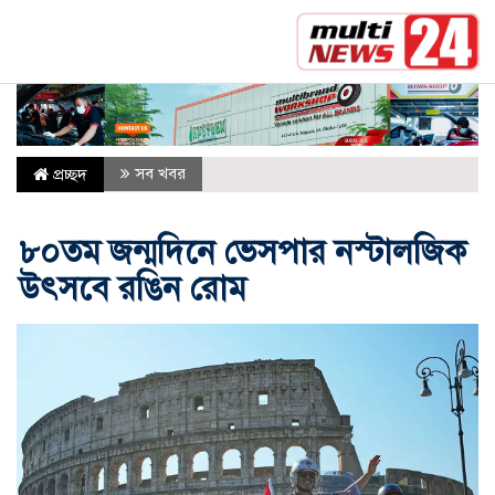
সর্বশেষ :
যুক্তরাষ্ট্রের সঙ্গে ‘ইতিবাচক’ বার্তার ইঙ্গিত দিল ইরা
সব খবর
প্রচ্ছদ
৮০তম জন্মদিনে ভেসপার নস্টালজিক
উৎসবে রঙিন রোম