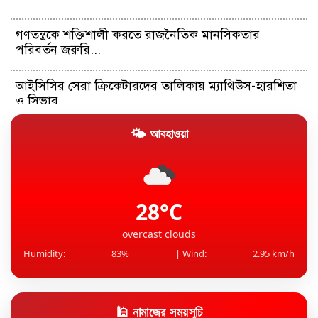
গণতন্ত্রকে শক্তিশালী করতে রাজনৈতিক মানসিকতার
পরিবর্তন জরুরি...
আইসিসির সেরা ক্রিকেটারদের তালিকায় ম্যাথিউস-হারশিতা
ও সিভার
🌤 আবহাওয়া
রদ্রিকে দলে ভেড়াতে মরিয়া বার্সেলোনা, অনিশ্চিত ডি ইয়ংয়ের
ভবিষ...
এশিয়ার তেলের বাজারের ‘ইরান-ধাক্কা’ একাই সামলে দিচ্ছে
চীন
28°C
overcast clouds
Humidity:
83%
| Wind:
2.95 km/h
🕌 নামাজের সময়সূচি