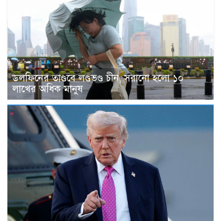
ডলফিনের তাণ্ডবে লণ্ডভণ্ড চীন, সরানো হলো ১০
লাখের ‍অধিক মানুষ