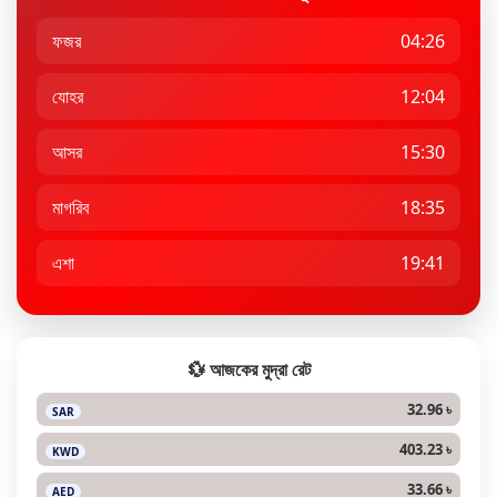
ফজর
04:26
যোহর
12:04
আসর
15:30
মাগরিব
18:35
এশা
19:41
💱 আজকের মুদ্রা রেট
32.96 ৳
SAR
403.23 ৳
KWD
33.66 ৳
AED