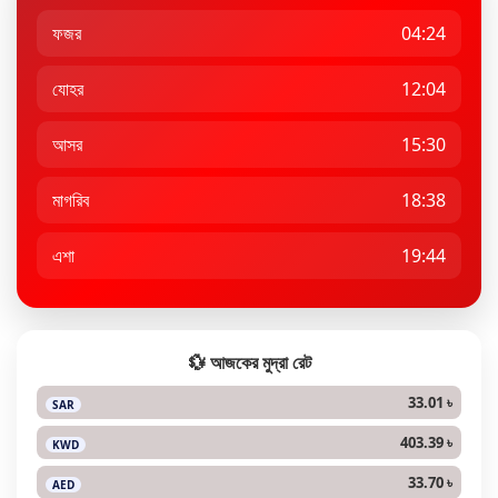
ফজর
04:24
যোহর
12:04
আসর
15:30
মাগরিব
18:38
এশা
19:44
💱 আজকের মুদ্রা রেট
33.01 ৳
SAR
403.39 ৳
KWD
33.70 ৳
AED