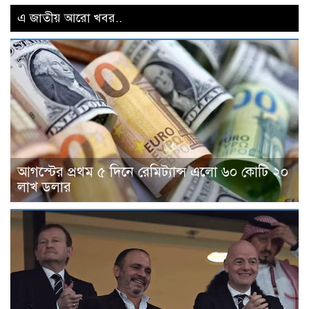
এ জাতীয় আরো খবর..
আগস্টের প্রথম ৫ দিনে রেমিট্যান্স এলো ৬০ কোটি ২০
লাখ ডলার