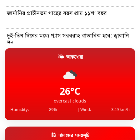
জার্মানির প্রাচীনতম গাছের বয়স প্রায় ১১শ’ বছর
দুই-তিন দিনের মধ্যে গ্যাস সরবরাহ স্বাভাবিক হবে: জ্বালানি
মন্...
🌤 আবহাওয়া
১৫ আগস্টের মধ্যেই একীভূত পাঁচ ব্যাংক থেকে সরছেন
প্রশাসকরা
সহকর্মীকে ধর্ষণ: তেহেলকার সাবেক সম্পাদকের ১০ বছরের
কারাদণ্ড
26°C
overcast clouds
Humidity:
89%
| Wind:
3.49 km/h
🕌 নামাজের সময়সূচি