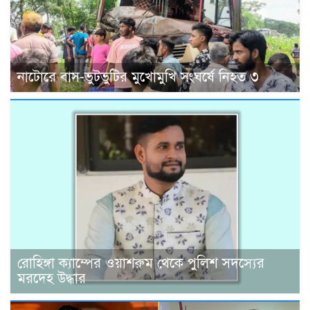
নাটোরে বাস-ভুটভুটির মুখোমুখি সংঘর্ষে নিহত ৩
রোহিঙ্গা ক্যাম্পের ওয়াশরুম থেকে পুলিশ সদস্যের
মরদেহ উদ্ধার