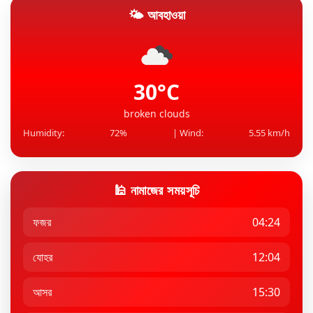
🌤 আবহাওয়া
গাইবান্ধায় ইয়াবাসহ মাদক কারবারি গ্রেফতার
এআই’র ডেটা সেন্টারের জন্য গ্যাসভিত্তিক বিদ্যুৎকেন্দ্র
নির্মা...
30°C
broken clouds
Humidity:
72%
| Wind:
5.55 km/h
🕌 নামাজের সময়সূচি
ফজর
04:24
যোহর
12:04
আসর
15:30