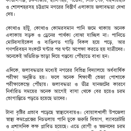
কাতালগঞ্জ, চকবাজার, হালিশহর, পতেঙ্গা, সিটি গেট, বহদ্দারহাট
ও শোলশহরসহ চট্টগ্রাম নগরের বিস্তীর্ণ এলাকায় জলাবদ্ধতা দেখা
দেয়।
কোথাও হাঁটু, কোথাও কোমরসমান পানি জমে থাকায় অনেক
এলাকায় সড়ক ও ড্রেনের পার্থক্য বোঝা যাচ্ছিল না। পানিতে
মোটরসাইকেল ও ব্যক্তিগত গাড়ি বিকল হয়ে পড়ে, আর
গণপরিবহন সংকটে ঘণ্টার পর ঘণ্টা অপেক্ষা করতে হয় যাত্রীদের।
অনেকেই অতিরিক্ত ভাড়া দিয়ে গন্তব্যে পৌঁছাতে বাধ্য হন।
এদিকে, জলাবদ্ধতার মধ্যেই নগরের বিভিন্ন বিদ্যালয়ে অর্ধবার্ষিক
পরীক্ষা অনুষ্ঠিত হয়। ফলে অনেক শিক্ষার্থী ভেজা পোশাকে
পরীক্ষাকেন্দ্রে পৌঁছায়। জলাবদ্ধতা ও তীব্র যানজটের কারণে
নির্ধারিত সময়ের অনেক আগেই বাসা থেকে বের হয়েও চরম
ভোগান্তিতে পড়তে হয়েছে তাদের।
টানা বৃষ্টির প্রভাব পড়েছে স্বাস্থ্যসেবায়ও। বোয়ালখালী উপজেলা
স্বাস্থ্য কমপ্লেক্সের নিচতলায় পানি ঢুকে জরুরি বিভাগ, ল্যাবরেটরি
ও প্রশাসনিক কক্ষ প্লাবিত হয়েছে। এতে রোগী ও স্বজনদের চরম