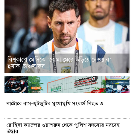
বিশ্বকাপে মেসিকে ‘বোমা মেরে উড়িয়ে দেওয়ার’
হুমকি, চাঞ্চল্যকর...
নাটোরে বাস-ভুটভুটির মুখোমুখি সংঘর্ষে নিহত ৩
রোহিঙ্গা ক্যাম্পের ওয়াশরুম থেকে পুলিশ সদস্যের মরদেহ
উদ্ধার