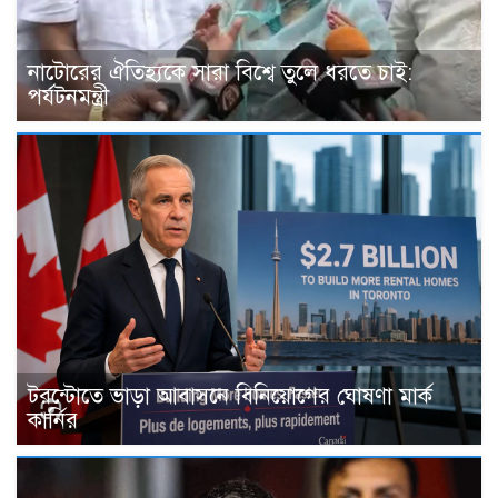
নাটোরের ঐতিহ্যকে সারা বিশ্বে তুলে ধরতে চাই:
পর্যটনমন্ত্রী
টরন্টোতে ভাড়া আবাসনে বিনিয়োগের ঘোষণা মার্ক
কার্নির