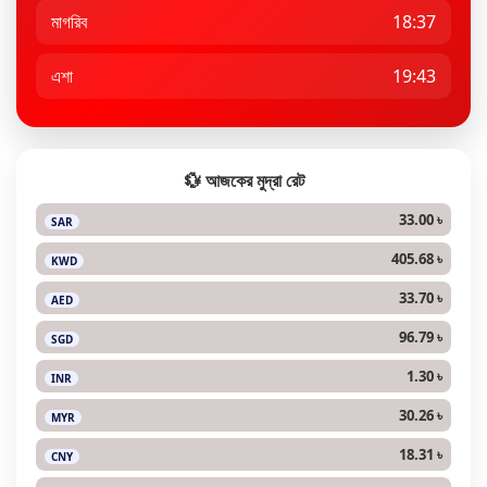
মাগরিব
18:37
এশা
19:43
💱 আজকের মুদ্রা রেট
33.00 ৳
SAR
405.68 ৳
KWD
33.70 ৳
AED
96.79 ৳
SGD
1.30 ৳
INR
30.26 ৳
MYR
18.31 ৳
CNY