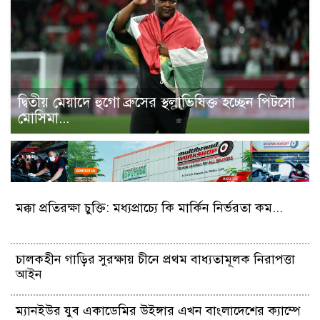
দ্বিতীয় মেয়াদে হুগো ব্রুসের স্থলাভিষিক্ত হচ্ছেন পিটসো
মোসিমা...
মক্কা প্রতিরক্ষা চুক্তি: মধ্যপ্রাচ্যে কি মার্কিন নির্ভরতা কম...
চালকহীন গাড়ির সুরক্ষায় চীনে প্রথম বাধ্যতামূলক নিরাপত্তা
আইন
ম্যানইউর যুব একাডেমির উইঙ্গার এখন বাংলাদেশের ক্যাম্পে