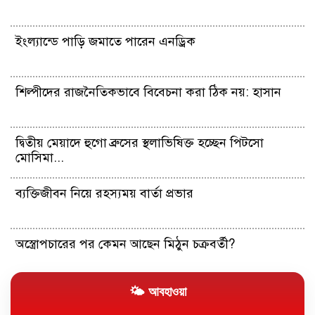
ইংল্যান্ডে পাড়ি জমাতে পারেন এনড্রিক
শিল্পীদের রাজনৈতিকভাবে বিবেচনা করা ঠিক নয়: হাসান
দ্বিতীয় মেয়াদে হুগো ব্রুসের স্থলাভিষিক্ত হচ্ছেন পিটসো
মোসিমা...
ব্যক্তিজীবন নিয়ে রহস্যময় বার্তা প্রভার
অস্ত্রোপচারের পর কেমন আছেন মিঠুন চক্রবর্তী?
🌤 আবহাওয়া
যুক্তরাষ্ট্রের চাকরি বাজারের মন্দা কাটছে না