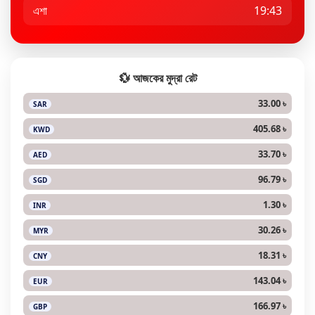
এশা
19:43
💱 আজকের মুদ্রা রেট
33.00 ৳
SAR
405.68 ৳
KWD
33.70 ৳
AED
96.79 ৳
SGD
1.30 ৳
INR
30.26 ৳
MYR
18.31 ৳
CNY
143.04 ৳
EUR
166.97 ৳
GBP