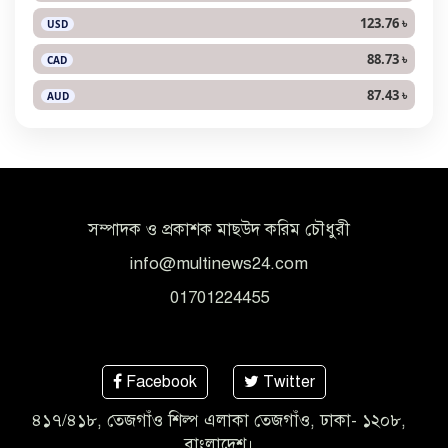
123.76 ৳
USD
88.73 ৳
CAD
87.43 ৳
AUD
সম্পাদক ও প্রকাশক মাছউদ করিম চৌধুরী
info@multinews24.com
01701224455
Facebook
Twitter
৪১৭/৪১৮, তেজগাঁও শিল্প এলাকা তেজগাঁও, ঢাকা- ১২০৮,
বাংলাদেশ।