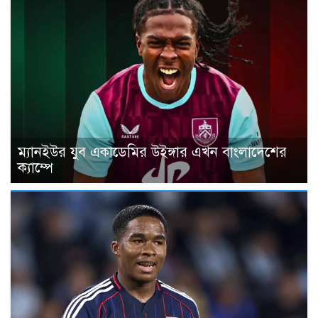
ম্যানইউর যুব একাডেমির উইঙ্গার এখন বাংলাদেশের
ক্যাম্পে