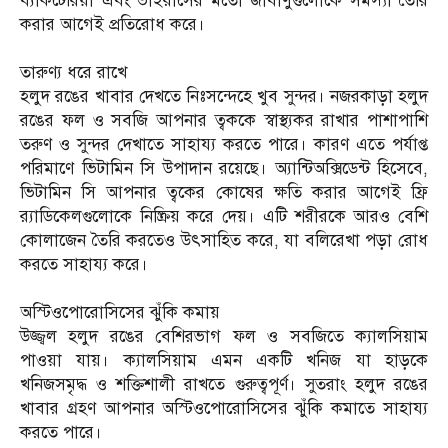
ব্যাকটেরিয়া এবং ভাইরাসের মতো জীবাণুগুলোকে সমস্যা তৈরি
করার আগেই প্রতিরোধ করে।
তারুণ্য ধরে রাখে
হলুদ রঙের খাবার দেখতে নিঃসন্দেহে খুব সুন্দর। নজরকাড়া হলুদ
রঙের ফল ও সবজি আপনার ত্বককে স্বাস্থ্যকর রাখার পাশাপাশি
তরুণ ও সুন্দর দেখাতে সাহায্য করতে পারে। কারণ এতে পর্যাপ্ত
পরিমাণে ভিটামিন সি উপাদান রয়েছে। অ্যান্টিঅক্সিডেন্ট হিসেবে,
ভিটামিন সি আপনার ত্বকের কোষের ক্ষতি করার আগেই ফ্রি
র‍্যাডিকেলগুলোকে নিষ্ক্রিয় করে দেয়। এটি শরীরকে আরও বেশি
কোলাজেন তৈরি করতেও উৎসাহিত করে, যা বলিরেখা পড়া রোধ
করতে সাহায্য করে।
অস্টিওপোরোসিসের ঝুঁকি কমায়
উজ্জ্বল হলুদ রঙের বেশিরভাগ ফল ও সবজিতে ক্যালসিয়াম
পাওয়া যায়। ক্যালসিয়াম এমন একটি খনিজ যা হাড়কে
খনিজসমৃদ্ধ ও শক্তিশালী রাখতে গুরুত্বপূর্ণ। সুতরাং হলুদ রঙের
খাবার গ্রহণ আপনার অস্টিওপোরোসিসের ঝুঁকি কমাতে সাহায্য
করতে পারে।