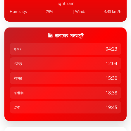
light rain
Humidity:
79%
| Wind:
4.45 km/h
🕌 নামাজের সময়সূচি
ফজর
04:23
যোহর
12:04
আসর
15:30
মাগরিব
18:38
এশা
19:45