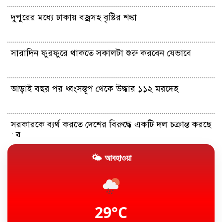
দুপুরের মধ্যে ঢাকায় বজ্রসহ বৃষ্টির শঙ্কা
সারাদিন ফুরফুরে থাকতে সকালটা শুরু করবেন যেভাবে
আড়াই বছর পর ধ্বংসস্তূপ থেকে উদ্ধার ১১২ মরদেহ
সরকারকে ব্যর্থ করতে দেশের বিরুদ্ধে একটি দল চক্রান্ত করছে
: র...
🌤 আবহাওয়া
আইআরজিসির সংশ্লিষ্ট ইরাকি এয়ারলাইন্সের নিষেধাজ্ঞা তুলে
নিল য...
মার্কিন ক্ষেপণাস্ত্রের মজুদ কমে যাওয়ার খবর ‍উড়িয়ে দিল
যুক্তর...
29°C