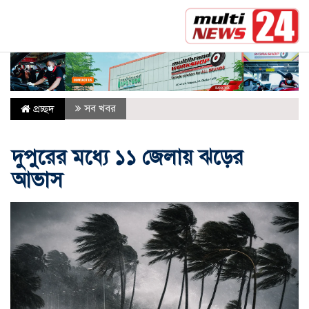
সর্বশেষ :
রাষ্ট্রপতি নির্বাচনের তফসিল ঘোষণা, ভোট ২০ আ
সব খবর
প্রচ্ছদ
দুপুরের মধ্যে ১১ জেলায় ঝড়ের
আভাস