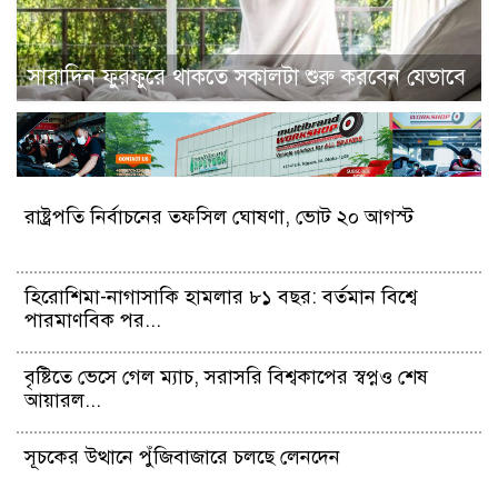
সারাদিন ফুরফুরে থাকতে সকালটা শুরু করবেন যেভাবে
রাষ্ট্রপতি নির্বাচনের তফসিল ঘোষণা, ভোট ২০ আগস্ট
হিরোশিমা-নাগাসাকি হামলার ৮১ বছর: বর্তমান বিশ্বে
পারমাণবিক পর...
বৃষ্টিতে ভেসে গেল ম্যাচ, সরাসরি বিশ্বকাপের স্বপ্নও শেষ
আয়ারল...
সূচকের উত্থানে পুঁজিবাজারে চলছে লেনদেন