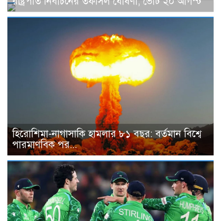
রাষ্ট্রপতি নির্বাচনের তফসিল ঘোষণা, ভোট ২০ আগস্ট
হিরোশিমা-নাগাসাকি হামলার ৮১ বছর: বর্তমান বিশ্বে
পারমাণবিক পর...