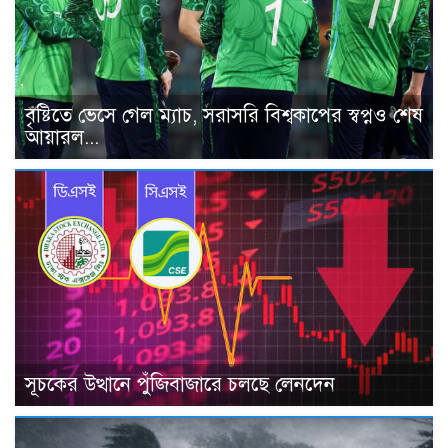
বৃষ্টিতে ভেসে গেল ম্যাচ, সরাসরি বিশ্বকাপের স্বপ্নও শেষ
আয়ারল...
সূচকের উত্থানে পুঁজিবাজারে চলছে লেনদেন