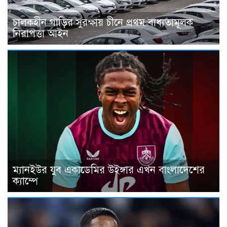
চালকহীন গাড়ির সুরক্ষায় চীনে প্রথম বাধ্যতামূলক
নিরাপত্তা আইন
ম্যানইউর যুব একাডেমির উইঙ্গার এখন বাংলাদেশের
ক্যাম্পে