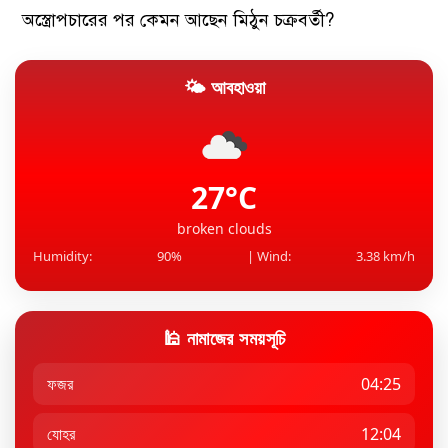
অস্ত্রোপচারের পর কেমন আছেন মিঠুন চক্রবর্তী?
🌤 আবহাওয়া
যুক্তরাষ্ট্রের চাকরি বাজারের মন্দা কাটছে না
অবসরের বিষয়টি মেসির একান্তই নিজের: আর্জেন্টাইন ফুটবল
প্রধান
27°C
broken clouds
Humidity:
90%
| Wind:
3.38 km/h
🕌 নামাজের সময়সূচি
ফজর
04:25
যোহর
12:04