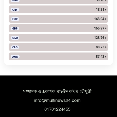
MYR
18.31 ৳
CNY
143.04 ৳
EUR
166.97 ৳
GBP
123.76 ৳
USD
88.73 ৳
CAD
87.43 ৳
AUD
সম্পাদক ও প্রকাশক মাছউদ করিম চৌধুরী
info@multinews24.com
01701224455