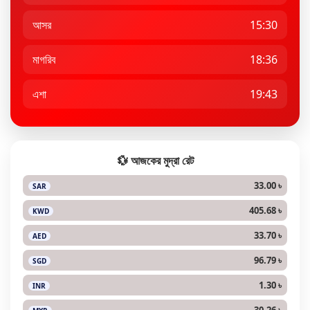
আসর
15:30
মাগরিব
18:36
এশা
19:43
💱 আজকের মুদ্রা রেট
33.00 ৳
SAR
405.68 ৳
KWD
33.70 ৳
AED
96.79 ৳
SGD
1.30 ৳
INR
30.26 ৳