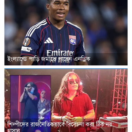
ইংল্যান্ডে পাড়ি জমাতে পারেন এনড্রিক
শিল্পীদের রাজনৈতিকভাবে বিবেচনা করা ঠিক নয়:
হাসান