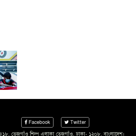
Facebook
Twitter
৪১৮, তেজগাঁও শিল্প এলাকা তেজগাঁও, ঢাকা- ১২০৮, বাংলাদেশ।