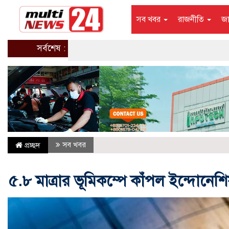
সব খবর
রাজনীতি
জ
সর্বশেষ :
সব খবর
প্রচ্ছদ
৫.৮ মাত্রার ভূমিকম্পে কাঁপল ইন্দোনেশি