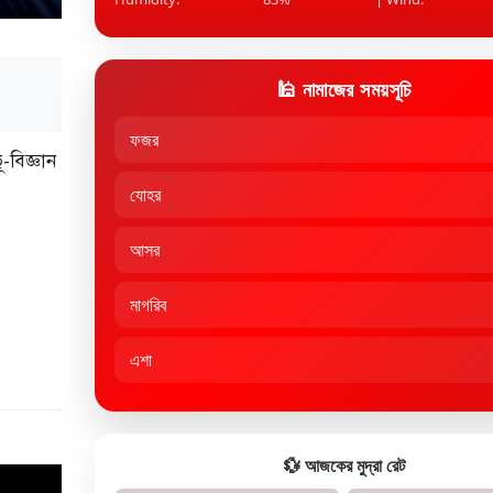
🕌 নামাজের সময়সূচি
ফজর
-বিজ্ঞান
যোহর
আসর
মাগরিব
এশা
💱 আজকের মুদ্রা রেট