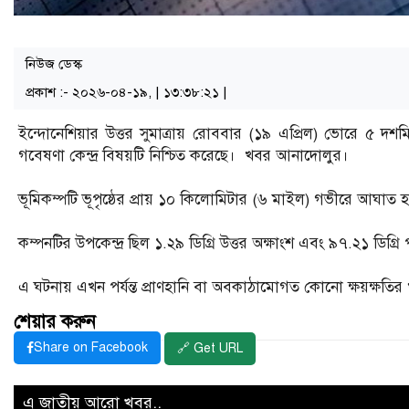
নিউজ ডেস্ক
প্রকাশ :- ২০২৬-০৪-১৯, | ১৩:৩৮:২১ |
ইন্দোনেশিয়ার উত্তর সুমাত্রায় রোববার (১৯ এপ্রিল) ভোরে ৫ দশম
গবেষণা কেন্দ্র বিষয়টি নিশ্চিত করেছে। খবর আনাদোলুর।
ভূমিকম্পটি ভূপৃষ্ঠের প্রায় ১০ কিলোমিটার (৬ মাইল) গভীরে আঘাত হ
কম্পনটির উপকেন্দ্র ছিল ১.২৯ ডিগ্রি উত্তর অক্ষাংশ এবং ৯৭.২১ ডিগ্রি পূ
এ ঘটনায় এখন পর্যন্ত প্রাণহানি বা অবকাঠামোগত কোনো ক্ষয়ক্ষতির
শেয়ার করুন
Share on Facebook
🔗 Get URL
এ জাতীয় আরো খবর..