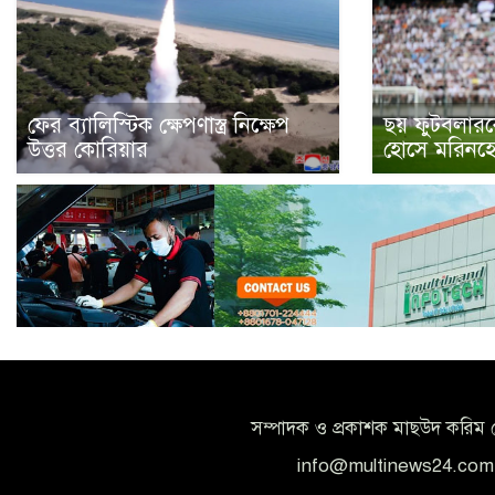
ফের ব্যালিস্টিক ক্ষেপণাস্ত্র নিক্ষেপ
ছয় ফুটবলারক
উত্তর কোরিয়ার
হোসে মরিনহ
সম্পাদক ও প্রকাশক মাছউদ করিম 
info@multinews24.com