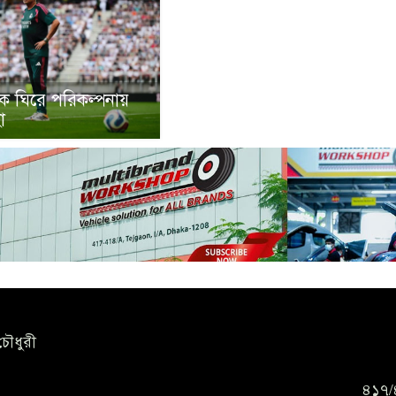
ে ঘিরে পরিকল্পনায়
ো
চৌধুরী
৪১৭/