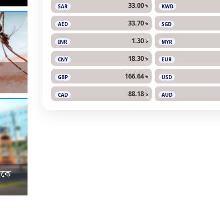
33.00 ৳
SAR
KWD
33.70 ৳
AED
SGD
1.30 ৳
INR
MYR
18.30 ৳
CNY
EUR
166.64 ৳
GBP
USD
88.18 ৳
CAD
AUD
রকে