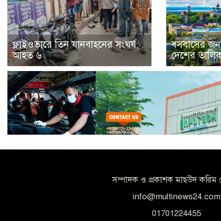
ফ্লাইওভারে তিন যানবাহনের সংঘর্ষ,
বসবাসের জন্য
আহত ৬
দেশের তালিকা
সম্পাদক ও প্রকাশক মাছউদ করিম 
info@multinews24.com
01701224455