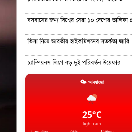
বসবাসের জন্য বিশ্বের সেরা ১০ দেশের তালিকা প
ভিসা নিয়ে ভারতীয় হাইকমিশনের সতর্কতা জারি
চ্যাম্পিয়নস লিগে বড় দুই পরিবর্তন উয়েফার
🌤 আবহাওয়া
ট্রেনে কাটা পড়ে যুবকের মর্মান্তিক মৃত্যু
চার বছর পর ফের জুটি বাঁধছেন সেরেনা-ভেনাস
25°C
light rain
Humidity:
96%
| Wind: