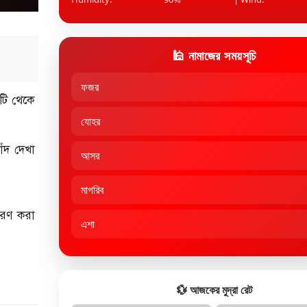
🕌 নামাজের সময়সূচি
ফজর
শটি থেকে
যোহর
াঁদ দেখা
আসর
মাগরিব
ারণ করা
এশা
💱 আজকের মুদ্রা রেট