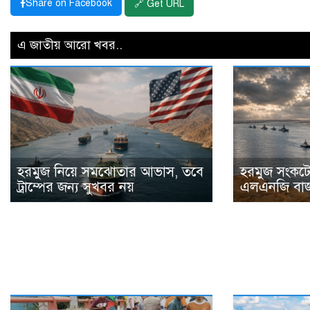
Share on Facebook
🔗 Get URL
এ জাতীয় আরো খবর..
হরমুজ নিয়ে সমঝোতার আভাস, তবে
হরমুজ সংকটে 
ট্রাম্পের জন্য সুখবর নয়
এলএনজি বাজ