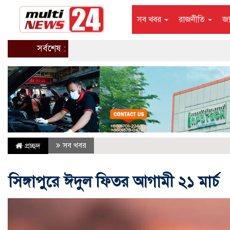
সব খবর
রাজনীতি
জ
সর্বশেষ :
সব খবর
প্রচ্ছদ
সিঙ্গাপুরে ঈদুল ফিতর আগামী ২১ মার্চ