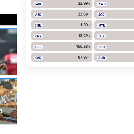
32.99 ৳
SAR
KWD
33.69 ৳
AED
SGD
1.30 ৳
INR
MYR
18.29 ৳
CNY
EUR
166.33 ৳
GBP
USD
87.97 ৳
CAD
AUD
র