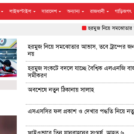
ন
লাইফস্টাইল
সারাদেশ
অন্যান্য
রাজধানী
গাড়িজগৎ
হরমুজ নিয়ে সমঝোতার আভাস, ত
হরমুজ নিয়ে সমঝোতার আভাস, তবে ট্রাম্পের জন
নয়
হরমুজ সংকটে বদলে যাচ্ছে বৈশ্বিক এলএনজি বা
সমীকরণ
অবশেষে নতুন ঠিকানায় সালাহ
এসএসসির ফল প্রকাশ ও দেখার পদ্ধতি নিয়ে নতুন স
ফ্লাইওভারে তিন যানবাহনের সংঘর্ষ, আহত ৬