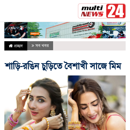
সর্বশেষ :
যুক্তরাষ্ট্রের সঙ্গে ‘ইতিবাচক’ বার্তার ইঙ্গিত দিল ইরান
সব খবর
প্রচ্ছদ
শাড়ি-রঙিন চুড়িতে বৈশাখী সাজে মিম