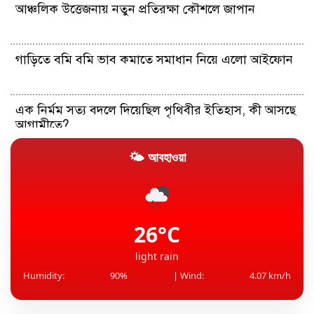
আঞ্চলিক উত্তেজনায় নতুন প্রতিরক্ষা কৌশলে জাপান
গাড়িতে বমি বমি ভাব কমাতে সমাধান নিয়ে এলো আইফোন
এক নির্মম সত্য বদলে দিয়েছিল পৃথিবীর ইতিহাস, কী আসছে
আগামীতে?
🌤 আবহাওয়া
জুলাইয়ে উল্লেখযোগ্য হারে বেড়েছে চীনের আমদানি-রপ্তানি
মশা দমনে যুক্তরাষ্ট্রে নতুন উদ্যোগ, ছাড়া হবে ৬ লাখ মশা
26°C
light rain
Humidity:
90%
| Wind:
4.07 km/h