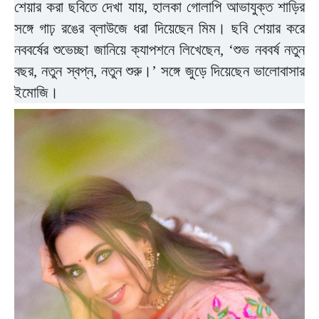
শেয়ার করা ছবিতে দেখা যায়, হালকা গোলাপি আভাযুক্ত শাড়ির
সঙ্গে গাঢ় রঙের ব্লাউজে ধরা দিয়েছেন মিম। ছবি শেয়ার করে
নববর্ষের শুভেচ্ছা জানিয়ে ক্যাপশনে লিখেছেন, ‘শুভ নববর্ষ নতুন
বছর, নতুন স্বপ্ন, নতুন শুরু।’ সঙ্গে জুড়ে দিয়েছেন ভালোবাসার
ইমোজি।