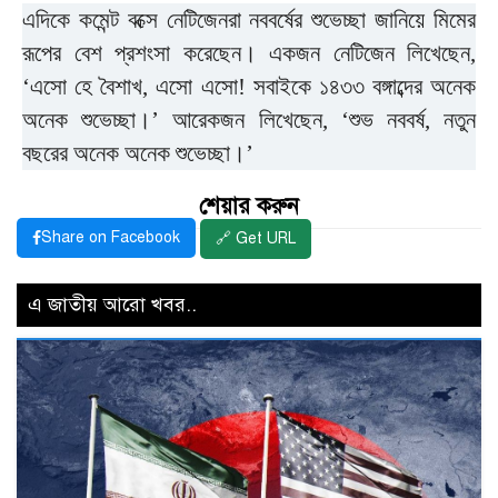
এদিকে কমেন্ট বক্সে নেটিজেনরা নববর্ষের শুভেচ্ছা জানিয়ে মিমের
রূপের বেশ প্রশংসা করেছেন। একজন নেটিজেন লিখেছেন,
‘এসো হে বৈশাখ, এসো এসো! সবাইকে ১৪৩৩ বঙ্গাব্দের অনেক
অনেক শুভেচ্ছা।’ আরেকজন লিখেছেন, ‘শুভ নববর্ষ, নতুন
বছরের অনেক অনেক শুভেচ্ছা।’
শেয়ার করুন
Share on Facebook
🔗 Get URL
এ জাতীয় আরো খবর..