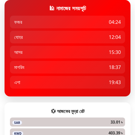
🕌 নামাজের সময়সূচি
ফজর
04:24
যোহর
12:04
আসর
15:30
মাগরিব
18:37
এশা
19:43
💱 আজকের মুদ্রা রেট
33.01 ৳
SAR
403.39 ৳
KWD