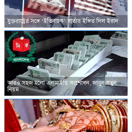
যুক্তরাষ্ট্রের সঙ্গে ‘ইতিবাচক’ বার্তার ইঙ্গিত দিল ইরান
আরও সহজ হলো এনআইডি সংশোধন, জানুন নতুন
নিয়ম