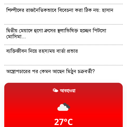
শিল্পীদের রাজনৈতিকভাবে বিবেচনা করা ঠিক নয়: হাসান
দ্বিতীয় মেয়াদে হুগো ব্রুসের স্থলাভিষিক্ত হচ্ছেন পিটসো
মোসিমা...
ব্যক্তিজীবন নিয়ে রহস্যময় বার্তা প্রভার
অস্ত্রোপচারের পর কেমন আছেন মিঠুন চক্রবর্তী?
🌤 আবহাওয়া
যুক্তরাষ্ট্রের চাকরি বাজারের মন্দা কাটছে না
অবসরের বিষয়টি মেসির একান্তই নিজের: আর্জেন্টাইন ফুটবল
প্রধান
27°C