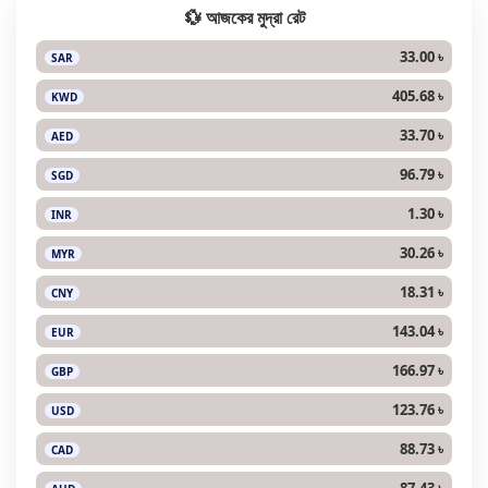
💱 আজকের মুদ্রা রেট
33.00 ৳
SAR
405.68 ৳
KWD
33.70 ৳
AED
96.79 ৳
SGD
1.30 ৳
INR
30.26 ৳
MYR
18.31 ৳
CNY
143.04 ৳
EUR
166.97 ৳
GBP
123.76 ৳
USD
88.73 ৳
CAD
87.43 ৳