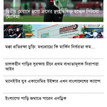
দ্বিতীয় মেয়াদে হুগো ব্রুসের স্থলাভিষিক্ত হচ্ছেন পিটসো
মোসিমা...
মক্কা প্রতিরক্ষা চুক্তি: মধ্যপ্রাচ্যে কি মার্কিন নির্ভরতা কম...
চালকহীন গাড়ির সুরক্ষায় চীনে প্রথম বাধ্যতামূলক নিরাপত্তা
আইন
ম্যানইউর যুব একাডেমির উইঙ্গার এখন বাংলাদেশের ক্যাম্পে
ইংল্যান্ডে পাড়ি জমাতে পারেন এনড্রিক