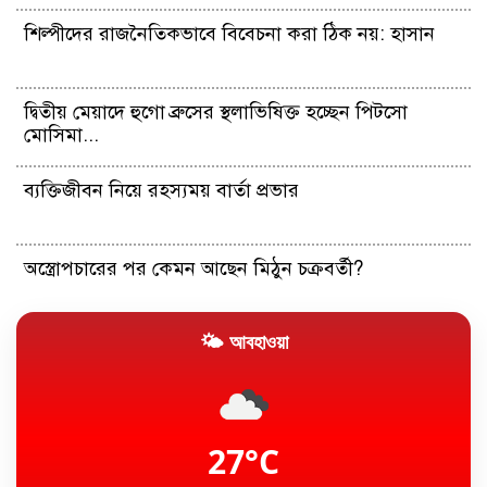
শিল্পীদের রাজনৈতিকভাবে বিবেচনা করা ঠিক নয়: হাসান
দ্বিতীয় মেয়াদে হুগো ব্রুসের স্থলাভিষিক্ত হচ্ছেন পিটসো
মোসিমা...
ব্যক্তিজীবন নিয়ে রহস্যময় বার্তা প্রভার
অস্ত্রোপচারের পর কেমন আছেন মিঠুন চক্রবর্তী?
🌤 আবহাওয়া
যুক্তরাষ্ট্রের চাকরি বাজারের মন্দা কাটছে না
অবসরের বিষয়টি মেসির একান্তই নিজের: আর্জেন্টাইন ফুটবল
প্রধান
27°C