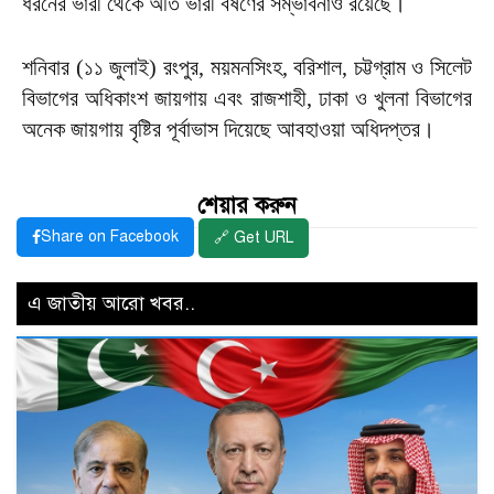
ধরনের ভারী থেকে অতি ভারী বর্ষণের সম্ভাবনাও রয়েছে।
শনিবার (১১ জুলাই) রংপুর, ময়মনসিংহ, বরিশাল, চট্টগ্রাম ও সিলেট
বিভাগের অধিকাংশ জায়গায় এবং রাজশাহী, ঢাকা ও খুলনা বিভাগের
অনেক জায়গায় বৃষ্টির পূর্বাভাস দিয়েছে আবহাওয়া অধিদপ্তর।
শেয়ার করুন
Share on Facebook
🔗 Get URL
এ জাতীয় আরো খবর..