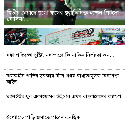
দ্বিতীয় মেয়াদে হুগো ব্রুসের স্থলাভিষিক্ত হচ্ছেন পিটসো
মোসিমা...
মক্কা প্রতিরক্ষা চুক্তি: মধ্যপ্রাচ্যে কি মার্কিন নির্ভরতা কম...
চালকহীন গাড়ির সুরক্ষায় চীনে প্রথম বাধ্যতামূলক নিরাপত্তা
আইন
ম্যানইউর যুব একাডেমির উইঙ্গার এখন বাংলাদেশের ক্যাম্পে
ইংল্যান্ডে পাড়ি জমাতে পারেন এনড্রিক