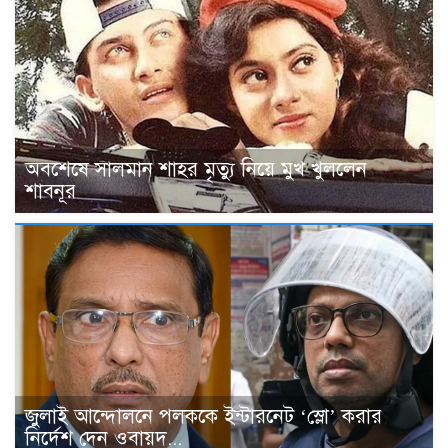
অবশেষে সালমান শাহর মৃত্যু নিয়ে মুখ খুললেন
শাবনূর
জুলাই আন্দোলনে পলককে ইন্টারনেট ‘স্লো’ করার
নির্দেশ দেন ওবায়দ...