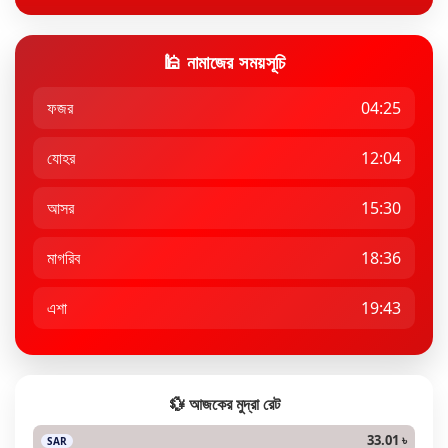
🕌 নামাজের সময়সূচি
ফজর
04:25
যোহর
12:04
আসর
15:30
মাগরিব
18:36
এশা
19:43
💱 আজকের মুদ্রা রেট
33.01 ৳
SAR