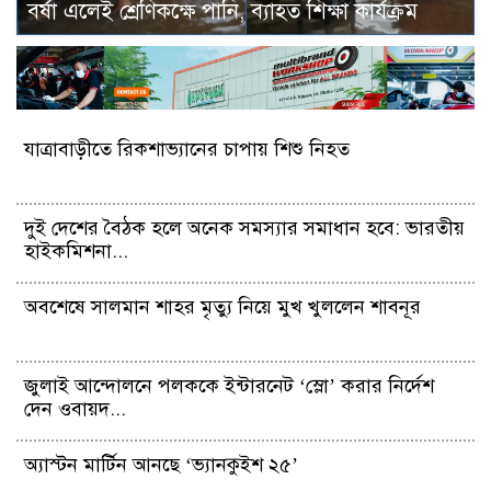
বর্ষা এলেই শ্রেণিকক্ষে পানি, ব্যাহত শিক্ষা কার্যক্রম
যাত্রাবাড়ীতে রিকশাভ্যানের চাপায় শিশু নিহত
দুই দেশের বৈঠক হলে অনেক সমস্যার সমাধান হবে: ভারতীয়
হাইকমিশনা...
অবশেষে সালমান শাহর মৃত্যু নিয়ে মুখ খুললেন শাবনূর
জুলাই আন্দোলনে পলককে ইন্টারনেট ‘স্লো’ করার নির্দেশ
দেন ওবায়দ...
অ্যাস্টন মার্টিন আনছে ‘ভ্যানকুইশ ২৫’