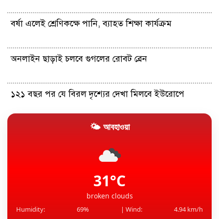
বর্ষা এলেই শ্রেণিকক্ষে পানি, ব্যাহত শিক্ষা কার্যক্রম
অনলাইন ছাড়াই চলবে গুগলের রোবট ব্রেন
১২১ বছর পর যে বিরল দৃশ্যের দেখা মিলবে ইউরোপে
🌤 আবহাওয়া
আঙুলের গিঁট ফোটানোর অভ্যাস কি সত্যিই ক্ষতিকর?
টাইফুন ডলফিনের আঘাতের আশঙ্কা, চীনে বাতিল ১৪০০
ফ্লাইট
31°C
broken clouds
Humidity:
69%
| Wind:
4.94 km/h