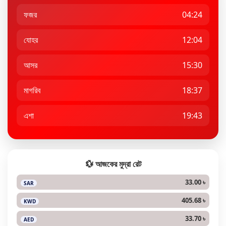
ফজর
04:24
যোহর
12:04
আসর
15:30
মাগরিব
18:37
এশা
19:43
💱 আজকের মুদ্রা রেট
33.00 ৳
SAR
405.68 ৳
KWD
33.70 ৳
AED