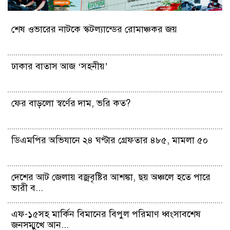
শেষ ওভারের নাটকে স্কটল্যান্ডের রোমাঞ্চকর জয়
ঢাকার বাতাস আজ ‘সহনীয়’
ফের বাড়লো স্বর্ণের দাম, ভরি কত?
ডিএমপির অভিযানে ২৪ ঘণ্টার গ্রেফতার ৪৮৫, মামলা ৫০
দেশের আট জেলায় বজ্রবৃষ্টির আশঙ্কা, ছয় অঞ্চলে হতে পারে
ভারী ব...
এফ-১৫সহ মার্কিন বিমানের বিপুল পরিমাণ ধ্বংসাবশেষ
জনসম্মুখে আন...