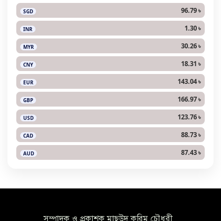
96.79 ৳
SGD
1.30 ৳
INR
30.26 ৳
MYR
18.31 ৳
CNY
143.04 ৳
EUR
166.97 ৳
GBP
123.76 ৳
USD
88.73 ৳
CAD
87.43 ৳
AUD
সম্পাদক ও প্রকাশক মাছউদ করিম চৌধুরী