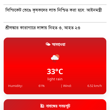
সিন্ডিকেট ভেঙে কৃষকদের লাভ নিশ্চিত করা হবে: আইনমন্ত্রী
শ্রীলঙ্কার কারাগারে দাঙ্গায় নিহত ৩, আহত ২৩
🌤 আবহাওয়া
রাশিয়ার তেল কিনলেই ১০০% শুল্ক, সিনেটে বিল পাস
ড্যাবের প্রতিষ্ঠাবার্ষিকীতে প্রধানমন্ত্রী
33°C
light rain
Humidity:
61%
| Wind:
6.52 km/h
🕌 নামাজের সময়সূচি