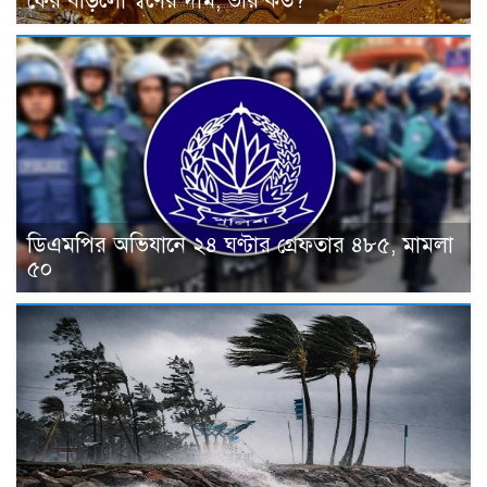
ফের বাড়লো স্বর্ণের দাম, ভরি কত?
ডিএমপির অভিযানে ২৪ ঘণ্টার গ্রেফতার ৪৮৫, মামলা
৫০