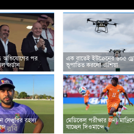
্ধে অভিযোগের পর
এক রাতেই ইউক্রেনের ৬০৫ ড্র
েল জর্ডান
ভূপাতিত করলো রাশিয়া
 সেঞ্চুরির রহস্য
মেডিকেল পরীক্ষার জন্য মাদ্রিদ
াজ
যাচ্ছেন দিওমান্দে