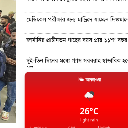
মেডিকেল পরীক্ষার জন্য মাদ্রিদে যাচ্ছেন দিওমান্
জার্মানির প্রাচীনতম গাছের বয়স প্রায় ১১শ’ বছর
দুই-তিন দিনের মধ্যে গ্যাস সরবরাহ স্বাভাবিক হবে
মন্...
🌤 আবহাওয়া
১৫ আগস্টের মধ্যেই একীভূত পাঁচ ব্যাংক থেকে 
প্রশাসকরা
সহকর্মীকে ধর্ষণ: তেহেলকার সাবেক সম্পাদকের
কারাদণ্ড
26°C
light rain
Humidity:
91%
| Wind: