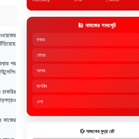
🕌 নামাজের সময়সূচি
ারওয়েজের
ফজর
াঁড়িয়েছে
যোহর
ফেরার পর
আসর
উন্সেলিং
মাগরিব
ে চাকরির
ছাড়পত্রও
এশা
ধ কাজের
💱 আজকের মুদ্রা রেট