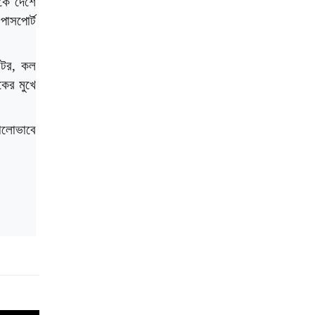
িকে দেশে
পাসপোর্ট
রেটর, কল
কের মুখে
ভালোভাবে