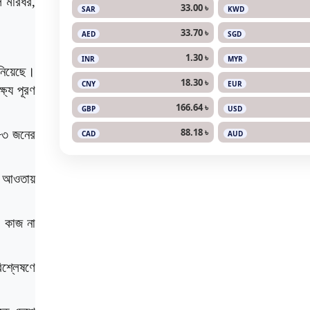
ে মারধর,
33.00 ৳
SAR
KWD
33.70 ৳
AED
SGD
1.30 ৳
INR
MYR
 নিয়েছে।
18.30 ৳
CNY
EUR
ষ্য পূরণ
166.64 ৳
GBP
USD
88.18 ৳
৫৮৩ জনের
CAD
AUD
।
ের আওতায়
, কাজ না
িশ্লেষণে