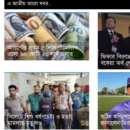
এ জাতীয় আরো খবর..
আগস্টের প্রথম ৫ দিনে রেমিট্যান্স
এলো ৬০ কোটি ২০ লাখ ডলার
ফিফার বিরুদ
বকেয়া অর্থ প
সিলেটে শিশু ধর্ষণচেষ্টা ও হত্যা
কঠিন কন্ডিশনে
মামলায় মৃত্যুদণ্ড
জানালেন মির