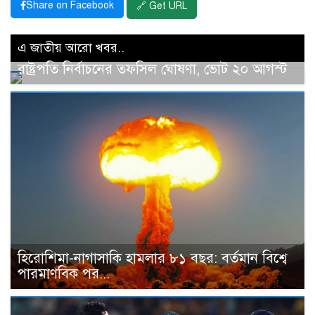
Share on Facebook
🔗 Get URL
এ জাতীয় আরো খবর..
রাষ্ট্রপতি নির্বাচনের তফসিল ঘোষণা, ভোট ২০ আগস্ট
হিরোশিমা-নাগাসাকি হামলার ৮১ বছর: বর্তমান বিশ্বে
পারমাণবিক পর...