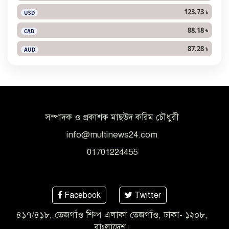
123.73 ৳
USD
88.18 ৳
CAD
87.28 ৳
AUD
সম্পাদক ও প্রকাশক মাছউদ করিম চৌধুরী
info@multinews24.com
01701224455
Facebook
Twitter
৪১৭/৪১৮, তেজগাঁও শিল্প এলাকা তেজগাঁও, ঢাকা- ১২০৮,
বাংলাদেশ।