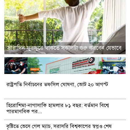
সারাদিন ফুরফুরে থাকতে সকালটা শুরু করবেন যেভাবে
রাষ্ট্রপতি নির্বাচনের তফসিল ঘোষণা, ভোট ২০ আগস্ট
হিরোশিমা-নাগাসাকি হামলার ৮১ বছর: বর্তমান বিশ্বে
পারমাণবিক পর...
বৃষ্টিতে ভেসে গেল ম্যাচ, সরাসরি বিশ্বকাপের স্বপ্নও শেষ