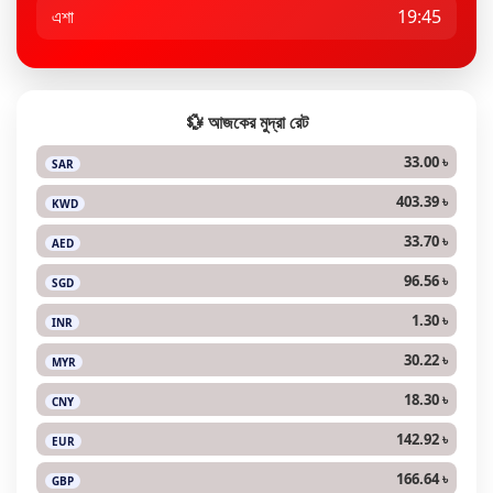
এশা
19:45
💱 আজকের মুদ্রা রেট
33.00 ৳
SAR
403.39 ৳
KWD
33.70 ৳
AED
96.56 ৳
SGD
1.30 ৳
INR
30.22 ৳
MYR
18.30 ৳
CNY
142.92 ৳
EUR
166.64 ৳
GBP