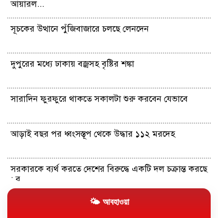
আয়ারল...
সূচকের উত্থানে পুঁজিবাজারে চলছে লেনদেন
দুপুরের মধ্যে ঢাকায় বজ্রসহ বৃষ্টির শঙ্কা
সারাদিন ফুরফুরে থাকতে সকালটা শুরু করবেন যেভাবে
আড়াই বছর পর ধ্বংসস্তূপ থেকে উদ্ধার ১১২ মরদেহ
সরকারকে ব্যর্থ করতে দেশের বিরুদ্ধে একটি দল চক্রান্ত করছে
: র...
🌤 আবহাওয়া
আইআরজিসির সংশ্লিষ্ট ইরাকি এয়ারলাইন্সের নিষেধাজ্ঞা তুলে
নিল য...