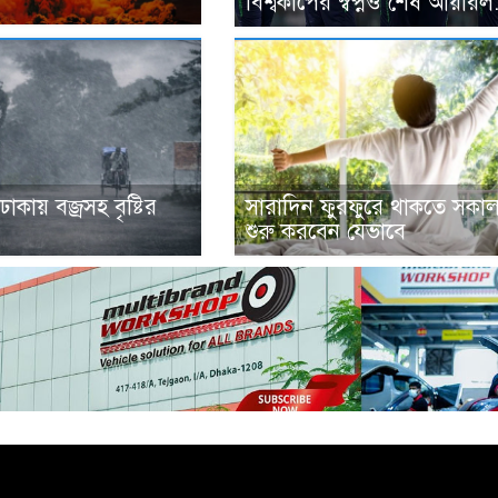
বিশ্বকাপের স্বপ্নও শেষ আয়ারল.
ঢাকায় বজ্রসহ বৃষ্টির
সারাদিন ফুরফুরে থাকতে সকাল
শুরু করবেন যেভাবে