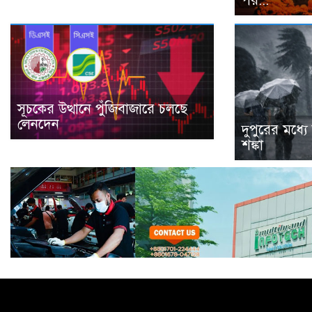
পর...
সূচকের উত্থানে পুঁজিবাজারে চলছে
লেনদেন
দুপুরের মধ্যে 
শঙ্কা