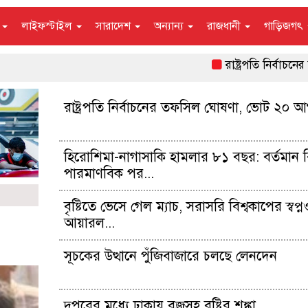
ন
লাইফস্টাইল
সারাদেশ
অন্যান্য
রাজধানী
গাড়িজগৎ
রাষ্ট্রপতি নির্বাচনের তফ
রাষ্ট্রপতি নির্বাচনের তফসিল ঘোষণা, ভোট ২০ আ
হিরোশিমা-নাগাসাকি হামলার ৮১ বছর: বর্তমান বি
পারমাণবিক পর...
বৃষ্টিতে ভেসে গেল ম্যাচ, সরাসরি বিশ্বকাপের স্বপ্
আয়ারল...
সূচকের উত্থানে পুঁজিবাজারে চলছে লেনদেন
দুপুরের মধ্যে ঢাকায় বজ্রসহ বৃষ্টির শঙ্কা