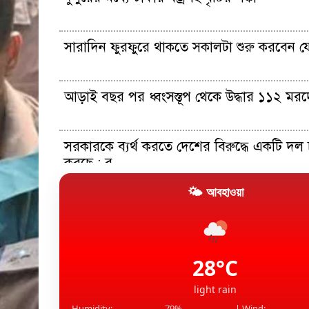
সারাদিন ফুরফুরে থাকতে সকালটা শুরু করবেন য
আড়াই বছর পর ধ্বংসস্তূপ থেকে উদ্ধার ১১২ মর
সরকারকে ব্যর্থ করতে দেশের বিরুদ্ধে একটি দল চক
করছে : র...
🌤 আবহাওয়া
আইআরজিসির সংশ্লিষ্ট ইরাকি এয়ারলাইন্সের নিষে
নিল য...
মার্কিন ক্ষেপণাস্ত্রের মজুদ কমে যাওয়ার খবর ‍উড়
যুক্তর...
28°C
light rain
Humidity:
79%
| Wind: