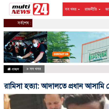
সব খবর
রাজনীতি
জ
সর্বশেষ :
সব খবর
প্রচ্ছদ
রামিসা হত্যা: আদালতে প্রধান আসামি সো