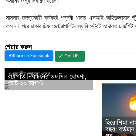
শুনানির জন্য নির্ধারণ করেন।
মামলার তদন্তকারী কর্মকর্তা পল্লবী থানার এসআই অহিদুজ্জামান ভূ
করেন। পরে ঢাকার চিফ মেট্রোপলিটন ম্যাজিস্ট্রেট আদালত চার্জশিট গ্র
শেয়ার করুন
Share on Facebook
🔗 Get URL
এ জাতীয় আরো খবর..
রাষ্ট্রপতি নির্বাচনের তফসিল ঘোষণা,
ভোট ২০ আগস্ট
হিরোশিমা-না
বছর: বর্তমান