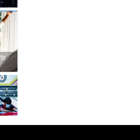
..
টা