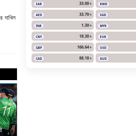
33.00 ৳
SAR
KWD
33.70 ৳
AED
SGD
্র দাখিল
1.30 ৳
INR
MYR
18.30 ৳
CNY
EUR
166.64 ৳
GBP
USD
88.18 ৳
CAD
AUD
ি