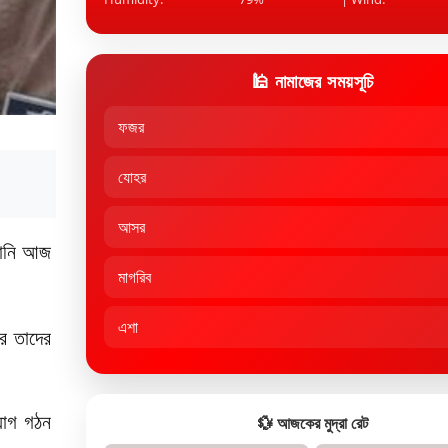
🕌 নামাজের সময়সূচি
ফজর
যোহর
আসর
ুনানি আজ
মাগরিব
এশা
ে তাদের
যোগ গঠন
💱 আজকের মুদ্রা রেট