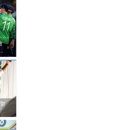
ি
..
টা