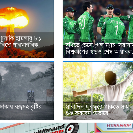
গাসাকি হামলার ৮১
 বিশ্বে পারমাণবিক
বৃষ্টিতে ভেসে গেল ম্যাচ, সরাসর
বিশ্বকাপের স্বপ্নও শেষ আয়ারল.
ঢাকায় বজ্রসহ বৃষ্টির
সারাদিন ফুরফুরে থাকতে সকাল
শুরু করবেন যেভাবে