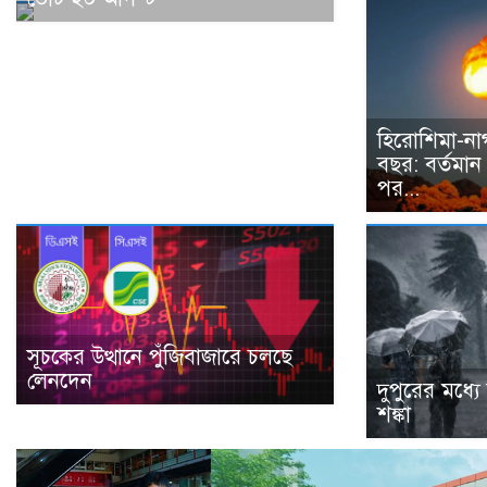
হিরোশিমা-না
বছর: বর্তমান
পর...
সূচকের উত্থানে পুঁজিবাজারে চলছে
লেনদেন
দুপুরের মধ্যে 
শঙ্কা