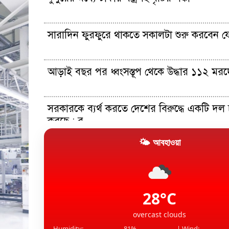
সারাদিন ফুরফুরে থাকতে সকালটা শুরু করবেন য
আড়াই বছর পর ধ্বংসস্তূপ থেকে উদ্ধার ১১২ মর
সরকারকে ব্যর্থ করতে দেশের বিরুদ্ধে একটি দল চক
করছে : র...
🌤 আবহাওয়া
আইআরজিসির সংশ্লিষ্ট ইরাকি এয়ারলাইন্সের নিষে
নিল য...
মার্কিন ক্ষেপণাস্ত্রের মজুদ কমে যাওয়ার খবর ‍উড়
যুক্তর...
28°C
overcast clouds
Humidity:
81%
| Wind: