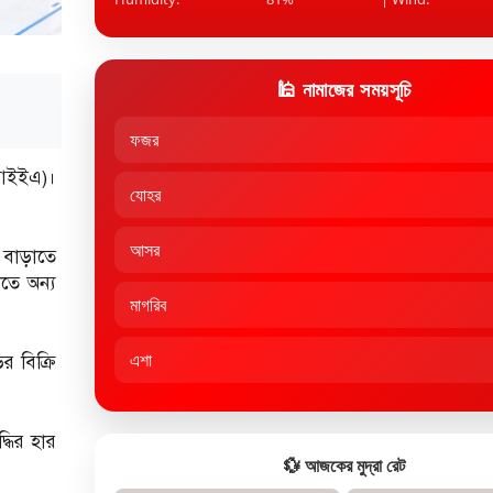
🕌 নামাজের সময়সূচি
ফজর
 (আইইএ)।
যোহর
আসর
া বাড়াতে
তে অন্য
মাগরিব
এশা
 বিক্রি
ধির হার
💱 আজকের মুদ্রা রেট