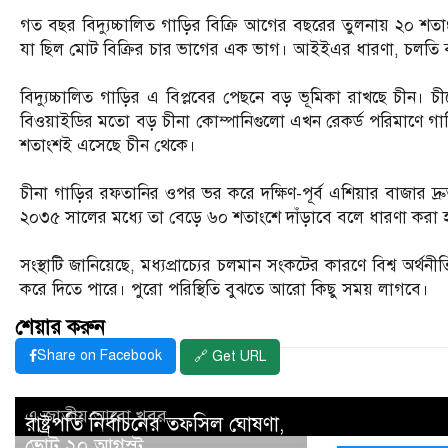
গত বছর বিদ্যুচ্চালিত গাড়ির বিক্রি আগের বছরের তুলনায় ২০ শতা
যা ছিল মোট বিক্রির চার ভাগের এক ভাগ। আইইএর ধারণা, চলতি বছ
বিদ্যুচ্চালিত গাড়ির এ বিপ্লবের পেছনে বড় ভূমিকা রাখছে চীন। চী
বিওয়াইডির মতো বড় চীনা কোম্পানিগুলো এখন রেকর্ড পরিমাণে গাড়
শতাংশই এসেছে চীন থেকে।
চীনা গাড়ির রফতানির ওপর ভর করে দক্ষিণ-পূর্ব এশিয়ার বাজার দ্রু
২০৩৫ সালের মধ্যে তা বেড়ে ৬০ শতাংশে দাঁড়াবে বলে ধারণা করা হচ
সংস্থাটি জানিয়েছে, মধ্যপ্রাচ্যের চলমান সংকটের কারণে বিশ্ব অর্থ
করে দিতে পারে। পুরো পরিস্থিতি বুঝতে আরো কিছু সময় লাগবে।
শেয়ার করুন
Share on Facebook
🔗 Get URL
এ জাতীয় আরো খবর..
রাষ্ট্রপতি নির্বাচনের তফসিল ঘোষণা,
ভোট ২০ আগস্ট