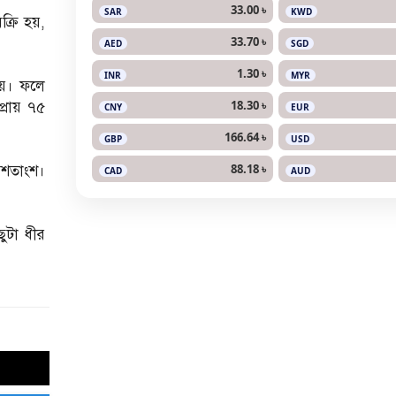
33.00 ৳
SAR
KWD
্রি হয়,
33.70 ৳
AED
SGD
1.30 ৳
INR
MYR
যায়। ফলে
18.30 ৳
্রায় ৭৫
CNY
EUR
166.64 ৳
GBP
USD
88.18 ৳
০ শতাংশ।
CAD
AUD
ছুটা ধীর