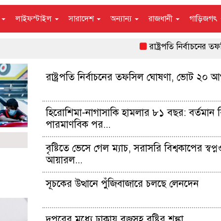
ন
লাইফস্টাইল
সারাদেশ
অন্যান্য
রাজধানী
গাড়িজগৎ
রাষ্ট্রপতি নির্বাচনের তফসিল
রাষ্ট্রপতি নির্বাচনের তফসিল ঘোষণা, ভোট ২০ আ
হিরোশিমা-নাগাসাকি হামলার ৮১ বছর: বর্তমান বি
পারমাণবিক পর...
বৃষ্টিতে ভেসে গেল ম্যাচ, সরাসরি বিশ্বকাপের স্বপ্
আয়ারল...
সূচকের উত্থানে পুঁজিবাজারে চলছে লেনদেন
দুপুরের মধ্যে ঢাকায় বজ্রসহ বৃষ্টির শঙ্কা