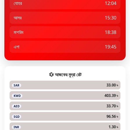
যোহর
12:04
আসর
15:30
মাগরিব
18:38
এশা
19:45
💱 আজকের মুদ্রা রেট
33.00 ৳
SAR
403.39 ৳
KWD
33.70 ৳
AED
96.56 ৳
SGD
1.30 ৳
INR