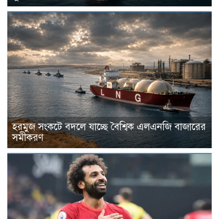
হরমুজ সংকটে বদলে যাচ্ছে বৈশ্বিক এলএনজি বাজারের
সমীকরণ