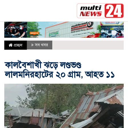
সর্বশেষ :
হরমুজ নিয়ে সমঝোতার আভাস, তবে ট্রাম্পের জন্য 
সব খবর
প্রচ্ছদ
কালবৈশাখী ঝড়ে লণ্ডভণ্ড
লালমনিরহাটের ২০ গ্রাম, আহত ১১