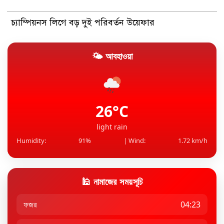
চ্যাম্পিয়নস লিগে বড় দুই পরিবর্তন উয়েফার
🌤 আবহাওয়া
ট্রেনে কাটা পড়ে যুবকের মর্মান্তিক মৃত্যু
চার বছর পর ফের জুটি বাঁধছেন সেরেনা-ভেনাস
26°C
light rain
Humidity:
91%
| Wind:
1.72 km/h
🕌 নামাজের সময়সূচি
ফজর
04:23