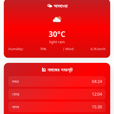
🌤 আবহাওয়া
বিরল সব গাড়ি দেখিয়ে রোনালদো বললেন, ‘আমার খেলনা’
সাতসকালেই বগুড়ার সড়কে প্রাণ গেল ৩ জনের
30°C
light rain
Humidity:
70%
| Wind:
6.76 km/h
🕌 নামাজের সময়সূচি
ফজর
04:24
যোহর
12:04
আসর
15:30