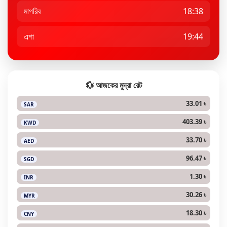
মাগরিব
18:38
এশা
19:44
💱 আজকের মুদ্রা রেট
33.01 ৳
SAR
403.39 ৳
KWD
33.70 ৳
AED
96.47 ৳
SGD
1.30 ৳
INR
30.26 ৳
MYR
18.30 ৳
CNY