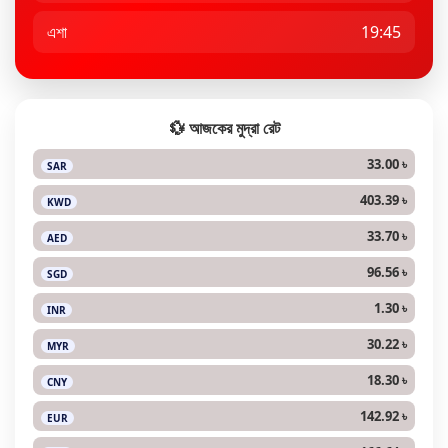
এশা
19:45
💱 আজকের মুদ্রা রেট
33.00 ৳
SAR
403.39 ৳
KWD
33.70 ৳
AED
96.56 ৳
SGD
1.30 ৳
INR
30.22 ৳
MYR
18.30 ৳
CNY
142.92 ৳
EUR