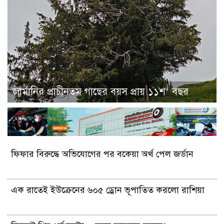
জার্মানির প্রাচীনতম গাছের বয়স প্রায় ১১শ’ বছর
ফিফার বিরুদ্ধে অভিযোগের পর বকেয়া অর্থ পেল জর্ডান
এক রাতেই ইউক্রেনের ৬০৫ ড্রোন ভূপাতিত করলো রাশিয়া