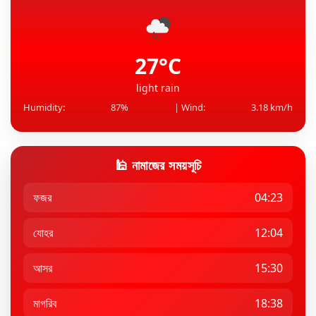
কারাদণ্ড
৮ বছর পর রুপালি পর্দায় ফেরা, সেটে ভয়ে কাঁপছিলেন প্রীতি
জিনতা
27°C
light rain
Humidity:
87%
| Wind:
3.18 km/h
🕌 নামাজের সময়সূচি
ফজর
04:23
যোহর
12:04
আসর
15:30
মাগরিব
18:38