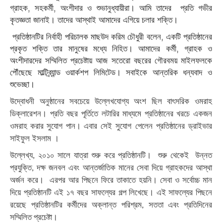
,
,
গ্রাহক
সহকর্মী
অংশীদার
ও
শুভানুধ্যায়ীরা।
আমি
তাদের
প্রতি
গভীর
কৃতজ্ঞতা
জানাই।
তাদের
আস্থাই
আমাদের
এগিয়ে
চলার
শক্তি।
,
প্রতিষ্ঠানটির
নির্বাহী
পরিচালক
মাছউদ
করিম
চৌধুরী
বলেন
একটি
প্রতিষ্ঠানের
,
প্রকৃত
শক্তি
তার
মানুষের
মধ্যে
নিহিত।
আমাদের
কর্মী
গ্রাহক
ও
অংশীদারদের
সম্মিলিত
প্রচেষ্টায়
আজ
সতেরো
বছরের
গৌরবময়
মাইলফলকে
পৌঁছেছে
মাল্টিব্র্যান্ড
ওয়ার্কশপ
লিমিটেড।
সবাইকে
আন্তরিক
ধন্যবাদ
ও
শুভেচ্ছা।
উদ্বোধনী
অনুষ্ঠানের
সবচেয়ে
উল্লেখযোগ্য
অংশ
ছিল
বাৎসরিক
ওমরাহ
ডিক্লারেশন।
প্রতি
বছর
পূর্তিতে
লটারির
মাধ্যমে
প্রতিষ্ঠানের
খরচে
একজন
ওমরাহ
করার
সুযোগ
পান।
এবার সেই সুযোগ পেলেন প্রতিষ্ঠানের ড্রাইভার
সাইফুল ইসলাম ।
উল্লেখ্য
২০১০
সালে
যাত্রা
শুরু
করে
প্রতিষ্ঠানটি।
শুরু
থেকেই
উন্নত
,
প্রযুক্তি
দক্ষ
জনবল
এবং
আন্তর্জাতিক
মানের
সেবা
দিয়ে
গ্রাহকদের
আস্থা
,
অর্জন
করে।
এরপর
আর
পিছনে
ফিরে
তাকাতে
হয়নি।
সেবা
ও
সর্বোচ্চ
মান
দিয়ে
প্রতিষ্ঠানটি
এই
১৭
বছর
সাফল্যের
গল্প
লিখেছে।
এই
সাফল্যের
পিছনে
রয়েছে
প্রতিষ্ঠানটির
কর্মীদের
অক্লান্ত
পরিশ্রম
সততা
এবং
প্রতিদিনের
,
সম্মিলিত
প্রচেষ্টা।