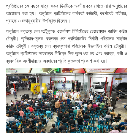
প্রতিষ্ঠানের ১৭ বছরে যাত্রা শুরুর দিনটিকে
স্মরণীয়
করে
রাখতে নানা
অনুষ্ঠানের
আয়োজন
করা
হয়।
অনুষ্ঠানে
প্রতিষ্ঠানের
কর্মকর্তা
কর্মচারী
কর্পোরেট
পার্টনার
-
,
,
গ্রাহক
ও
শুভানুধ্যায়ীরা
উপস্থিত
ছিলেন।
অনুষ্ঠানে
বক্তব্য
দেন
মাল্টিব্র্যান্ড
ওয়ার্কশপ
লিমিটেডের
চেয়ারম্যান
জাহিদ
করিম
চৌধুরী।
স্মৃতিচারণমূলক বক্তব্য
দেন
প্রতিষ্ঠানটির
নির্বাহী
পরিচালক
মাছউদ
করিম
চৌধুরী।
বক্তব্য
দেন
ব্যবস্থাপনা
পরিচালক
ইছমাইল
করিম
চৌধুরী।
অনুষ্ঠানে
প্রতিষ্ঠানের
সাফল্যের
বিভিন্ন
দিক
তুলে
ধরা
হয়
এবং
গ্রাহক
কর্মী
ও
,
ব্যবসায়িক
অংশীদারদের
অবদানের
প্রতি
কৃতজ্ঞতা
প্রকাশ
করা
হয়।