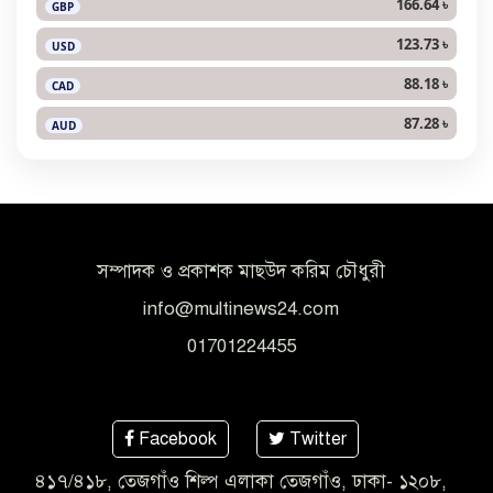
166.64 ৳
GBP
123.73 ৳
USD
88.18 ৳
CAD
87.28 ৳
AUD
সম্পাদক ও প্রকাশক মাছউদ করিম চৌধুরী
info@multinews24.com
01701224455
Facebook
Twitter
৪১৭/৪১৮, তেজগাঁও শিল্প এলাকা তেজগাঁও, ঢাকা- ১২০৮,