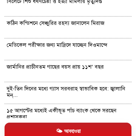
সিলেটে শিশু ধর্ষণচেষ্টা ও হত্যা মামলায় মৃত্যুদণ্ড
কঠিন কন্ডিশনে সেঞ্চুরির রহস্য জানালেন মিরাজ
মেডিকেল পরীক্ষার জন্য মাদ্রিদে যাচ্ছেন দিওমান্দে
জার্মানির প্রাচীনতম গাছের বয়স প্রায় ১১শ’ বছর
দুই-তিন দিনের মধ্যে গ্যাস সরবরাহ স্বাভাবিক হবে: জ্বালানি
মন্...
১৫ আগস্টের মধ্যেই একীভূত পাঁচ ব্যাংক থেকে সরছেন
প্রশাসকরা
🌤 আবহাওয়া
সহকর্মীকে ধর্ষণ: তেহেলকার সাবেক সম্পাদকের ১০ বছরের