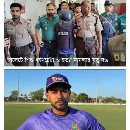
সিলেটে শিশু ধর্ষণচেষ্টা ও হত্যা মামলায় মৃত্যুদণ্ড