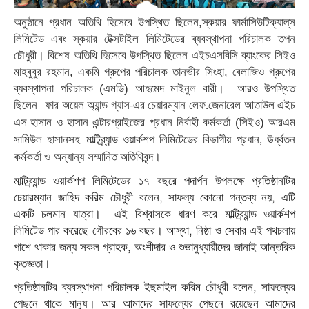
অনুষ্ঠানে প্রধান অতিথি হিসেবে উপস্থিত ছিলেন,স্কয়ার ফার্মাসিউটিক্যাল্‌স
লিমিটেড এবং স্কয়ার টেক্সটাইল লিমিটেডের ব্যবস্থাপনা পরিচালক তপন
চৌধুরী। বিশেষ অতিথি হিসেবে উপস্থিত ছিলেন এইচএসবিসি ব্যাংকের সিইও
মাহবুবুর রহমান, একমি গ্রুপের পরিচালক তানভীর সিংহা,
বেলাজিও গ্রুপের
ব্যবস্থাপনা পরিচালক (এমডি) আহমেদ মাইনুল বারী। আরও উপস্থিত
ছিলেন ফার
অয়েল
অ্যান্ড
গ্যাস
এর
চেয়ারম্যান
লেফ
জেনারেল
আতাউল
এইচ
-
.
এস
হাসান ও হাসান এন্টারপ্রাইজের প্রধান নির্বাহী কর্মকর্তা (সিইও) আরএম
সামিউল
হাসানসহ মাল্টিব্র্যান্ড
ওয়ার্কশপ
লিমিটেডের
বিভাগীয়
প্রধান
ঊর্ধ্বতন
,
কর্মকর্তা
ও অন্যান্য সম্মানিত
অতিথিবৃন্দ।
মাল্টিব্র্যান্ড
ওয়ার্কশপ
লিমিটেডের
১৭
বছরে
পদার্পন
উপলক্ষে
প্রতিষ্ঠানটির
,
,
চেয়ারম্যান
জাহিদ
করিম
চৌধুরী
বলেন
সাফল্য
কোনো
গন্তব্য
নয়
এটি
একটি
চলমান
যাত্রা।
এই
বিশ্বাসকে
ধারণ
করে
মাল্টিব্র্যান্ড
ওয়ার্কশপ
,
লিমিটেড
পার
করেছে
গৌরবের
১৬
বছর।
আস্থা
নিষ্ঠা
ও
সেবার
এই
পথচলায়
,
পাশে
থাকার
জন্য
সকল
গ্রাহক
অংশীদার
ও
শুভানুধ্যায়ীদের
জানাই
আন্তরিক
কৃতজ্ঞতা।
,
প্রতিষ্ঠানটির
ব্যবস্থাপনা
পরিচালক
ইছমাইল
করিম
চৌধুরী
বলেন
সাফল্যের
পেছনে
থাকে
মানুষ।
আর
আমাদের
সাফল্যের
পেছনে
রয়েছেন
আমাদের