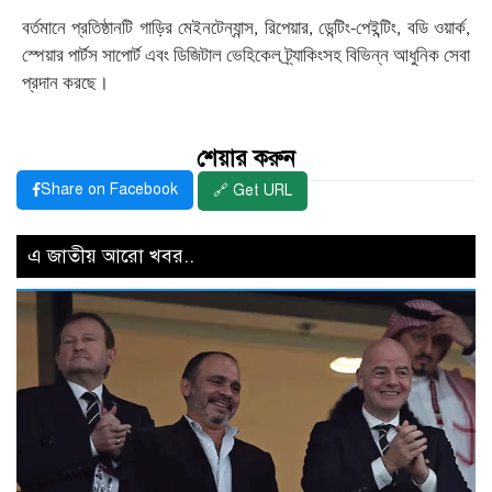
বর্তমানে
প্রতিষ্ঠানটি
গাড়ির
মেইনটেন্যান্স
রিপেয়ার
ডেন্টিং
পেইন্টিং
বডি
ওয়ার্ক
,
,
-
,
,
স্পেয়ার
পার্টস
সাপোর্ট
এবং
ডিজিটাল
ভেহিকেল
ট্র্যাকিংসহ
বিভিন্ন
আধুনিক
সেবা
প্রদান
করছে।
শেয়ার করুন
Share on Facebook
🔗 Get URL
এ জাতীয় আরো খবর..