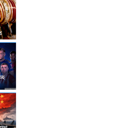
ি
্ছে
ক্ষা