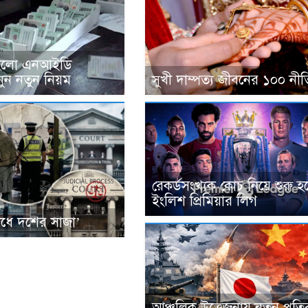
হলো এনআইডি
ুন নতুন নিয়ম
সুখী দাম্পত্য জীবনের ১০০ নীত
রেকর্ডসংখ্যক কোচ নিয়ে শুরু হচ
ইংলিশ প্রিমিয়ার লিগ
ধে দশের সাজা’
আঞ্চলিক উত্তেজনায় নতুন প্রতির