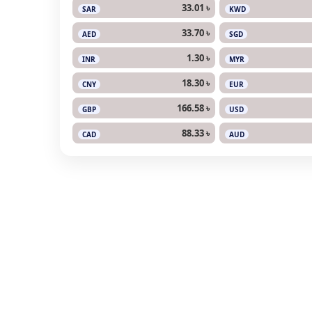
33.01 ৳
SAR
KWD
33.70 ৳
AED
SGD
1.30 ৳
INR
MYR
18.30 ৳
CNY
EUR
166.58 ৳
GBP
USD
88.33 ৳
CAD
AUD