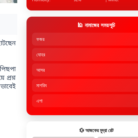
🕌 নামাজের সময়সূচি
ফজর
াঁটছেন
যোহর
 পিছপা
আসর
 প্রশ্ন
মাগরিব
েভাবেই
এশা
💱 আজকের মুদ্রা রেট