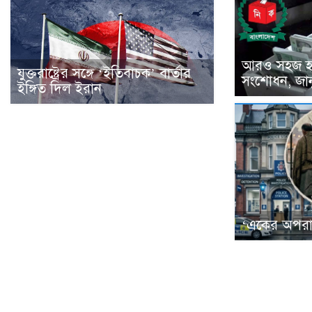
আরও সহজ 
যুক্তরাষ্ট্রের সঙ্গে ‘ইতিবাচক’ বার্তার
সংশোধন, জান
ইঙ্গিত দিল ইরান
‘একের অপরা