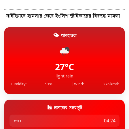
নাইটক্লাবে হামলার জেরে ইংলিশ স্ট্রাইকারের বিরুদ্ধে মামলা
🌤 আবহাওয়া
শ্রীলঙ্কায় প্রথম টেস্টের আগে ভারতীয় শিবিরে অস্বস্তি
তথ্য গোপন, ২ বছরের জন্য নিষিদ্ধ পাকিস্তানি অলরাউন্ডার
27°C
light rain
Humidity:
91%
| Wind:
3.76 km/h
🕌 নামাজের সময়সূচি
ফজর
04:24