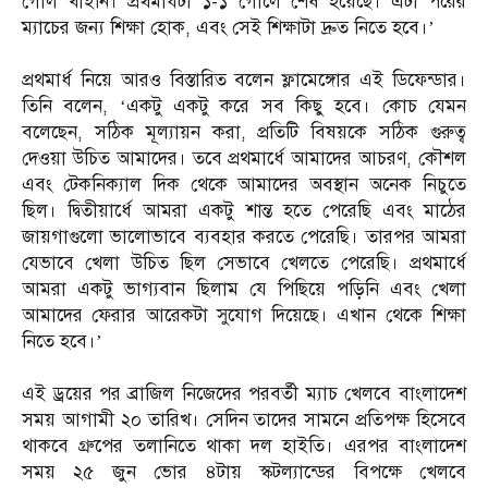
গোল খাইনি। প্রথমার্ধটা ১-১ গোলে শেষ হয়েছে। এটা পরের
ম্যাচের জন্য শিক্ষা হোক, এবং সেই শিক্ষাটা দ্রুত নিতে হবে।’
প্রথমার্ধ নিয়ে আরও বিস্তারিত বলেন ফ্লামেঙ্গোর এই ডিফেন্ডার।
তিনি বলেন, ‘একটু একটু করে সব কিছু হবে। কোচ যেমন
বলেছেন, সঠিক মূল্যায়ন করা, প্রতিটি বিষয়কে সঠিক গুরুত্ব
দেওয়া উচিত আমাদের। তবে প্রথমার্ধে আমাদের আচরণ, কৌশল
এবং টেকনিক্যাল দিক থেকে আমাদের অবস্থান অনেক নিচুতে
ছিল। দ্বিতীয়ার্ধে আমরা একটু শান্ত হতে পেরেছি এবং মাঠের
জায়গাগুলো ভালোভাবে ব্যবহার করতে পেরেছি। তারপর আমরা
যেভাবে খেলা উচিত ছিল সেভাবে খেলতে পেরেছি। প্রথমার্ধে
আমরা একটু ভাগ্যবান ছিলাম যে পিছিয়ে পড়িনি এবং খেলা
আমাদের ফেরার আরেকটা সুযোগ দিয়েছে। এখান থেকে শিক্ষা
নিতে হবে।’
এই ড্রয়ের পর ব্রাজিল নিজেদের পরবর্তী ম্যাচ খেলবে বাংলাদেশ
সময় আগামী ২০ তারিখ। সেদিন তাদের সামনে প্রতিপক্ষ হিসেবে
থাকবে গ্রুপের তলানিতে থাকা দল হাইতি। এরপর বাংলাদেশ
সময় ২৫ জুন ভোর ৪টায় স্কটল্যান্ডের বিপক্ষে খেলবে