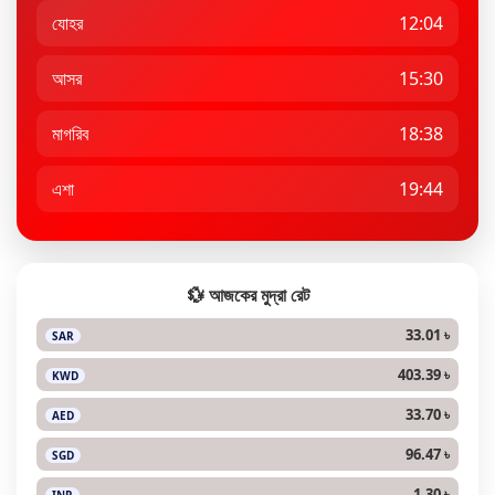
যোহর
12:04
আসর
15:30
মাগরিব
18:38
এশা
19:44
💱 আজকের মুদ্রা রেট
33.01 ৳
SAR
403.39 ৳
KWD
33.70 ৳
AED
96.47 ৳
SGD
1.30 ৳