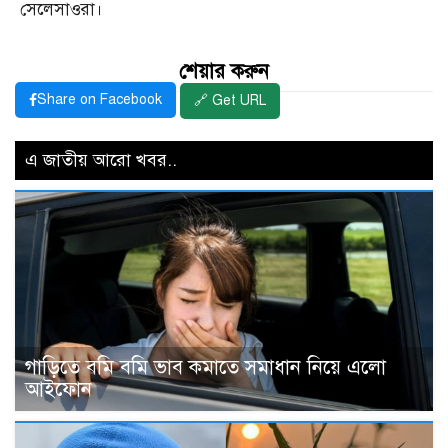
সেলেসাওরা।
শেয়ার করুন
Share on Facebook
🔗 Get URL
এ জাতীয় আরো খবর..
গাড়িতে বমি বমি ভাব কমাতে সমাধান নিয়ে এলো
আইফোন