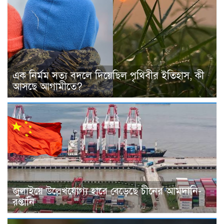
এক নির্মম সত্য বদলে দিয়েছিল পৃথিবীর ইতিহাস, কী
আসছে আগামীতে?
জুলাইয়ে উল্লেখযোগ্য হারে বেড়েছে চীনের আমদানি-
রপ্তানি