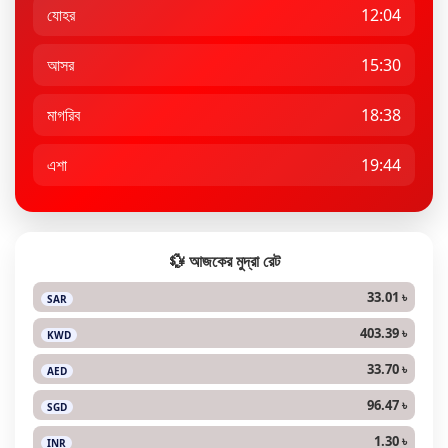
যোহর
12:04
আসর
15:30
মাগরিব
18:38
এশা
19:44
💱 আজকের মুদ্রা রেট
33.01 ৳
SAR
403.39 ৳
KWD
33.70 ৳
AED
96.47 ৳
SGD
1.30 ৳
INR