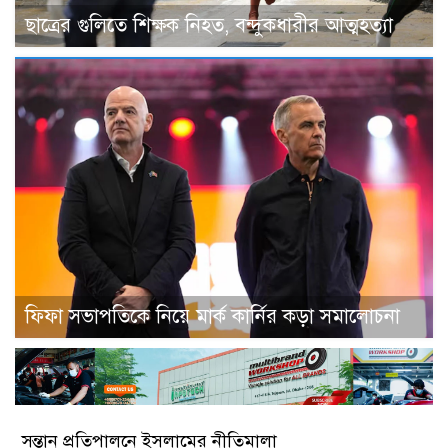
ছাত্রের গুলিতে শিক্ষক নিহত, বন্দুকধারীর আত্মহত্যা
ফিফা সভাপতিকে নিয়ে মার্ক কার্নির কড়া সমালোচনা
সন্তান প্রতিপালনে ইসলামের নীতিমালা