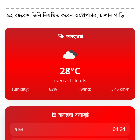
৯২ বছরেও তিনি নিয়মিত করেন অস্ত্রোপচার, চালান গাড়ি
🌤 আবহাওয়া
বিরল সব গাড়ি দেখিয়ে রোনালদো বললেন, ‘আমার খেলনা’
সাতসকালেই বগুড়ার সড়কে প্রাণ গেল ৩ জনের
28°C
overcast clouds
Humidity:
82%
| Wind:
5.45 km/h
🕌 নামাজের সময়সূচি
ফজর
04:24