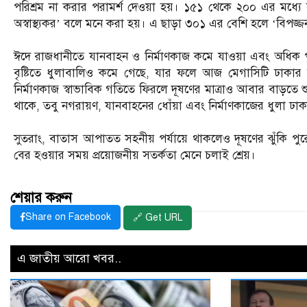
পরিশ্রম না করার পরামর্শ দেওয়া হয়। ১৫১ থেকে ২০০ এর মধ্যে হ
অস্বাস্থ্যকর’ বলে মনে করা হয়। এ ছাড়া ৩০১ এর বেশি হলে ‘বিপজ্জনক’
ঈদে রাজধানীতে যানবাহন ও নির্মাণকাজ কমে যাওয়া এবং অধিক পরি
বৃষ্টিতে ধুলাবালিও কমে গেছে, যার ফলে আজ মেগাসিটি ঢাকার
নির্মাণকাজ স্বাভাবিক গতিতে ফিরলে দূষণের মাত্রাও আবার বাড়তে শুরু 
থাকে, তবু নগরায়ণ, যানবাহনের ধোঁয়া এবং নির্মাণকাজের ধুলা ঢাকা
সুতরাং, বাতাস আপাতত সহনীয় পর্যায়ে থাকলেও দূষণের ঝুঁকি পুরোপ
বের হওয়ার সময় প্রয়োজনীয় সতর্কতা মেনে চলাই শ্রেয়।
শেয়ার করুন
Share on Facebook
🔗 Get URL
এ জাতীয় আরো খবর..