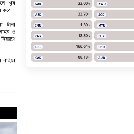
লে ‘খুব
33.00 ৳
SAR
KWD
রি করে।
33.70 ৳
AED
SGD
ো। টানা
1.30 ৳
INR
MYR
নবাহন ও
18.30 ৳
CNY
EUR
য়ন্ত্রণে
166.64 ৳
GBP
USD
88.18 ৳
CAD
AUD
র বাইরে