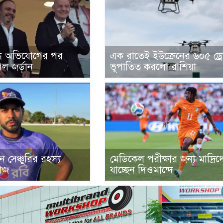
্ধে অভিযোগের পর
এক রাতেই ইউক্রেনের ৬০৫ ড্র
েল জর্ডান
ভূপাতিত করলো রাশিয়া
 সেঞ্চুরির রহস্য
মেডিকেল পরীক্ষার জন্য মাদ্রিদ
াজ
যাচ্ছেন দিওমান্দে