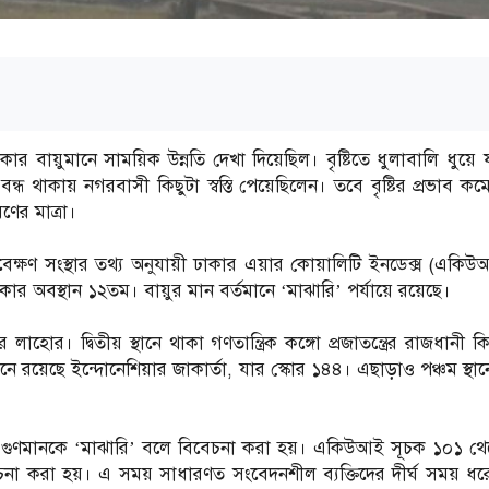
ার বায়ুমানে সাময়িক উন্নতি দেখা দিয়েছিল। বৃষ্টিতে ধুলাবালি ধুয়ে
 থাকায় নগরবাসী কিছুটা স্বস্তি পেয়েছিলেন। তবে বৃষ্টির প্রভাব ক
ণের মাত্রা।
যবেক্ষণ সংস্থার তথ্য অনুযায়ী ঢাকার এয়ার কোয়ালিটি ইনডেক্স (একিউ
কার অবস্থান ১২তম। বায়ুর মান বর্তমানে ‘মাঝারি’ পর্যায়ে রয়েছে।
লাহোর। দ্বিতীয় স্থানে থাকা গণতান্ত্রিক কঙ্গো প্রজাতন্ত্রের রাজধানী 
্থানে রয়েছে ইন্দোনেশিয়ার জাকার্তা, যার স্কোর ১৪৪। এছাড়াও পঞ্চম স্থা
র গুণমানকে ‘মাঝারি’ বলে বিবেচনা করা হয়। একিউআই সূচক ১০১ থ
বেচনা করা হয়। এ সময় সাধারণত সংবেদনশীল ব্যক্তিদের দীর্ঘ সময় ধ