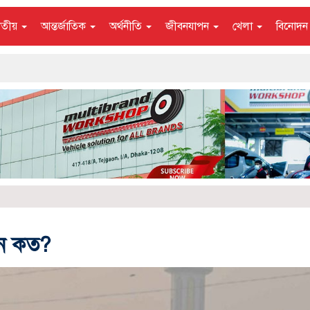
াতীয়
আন্তর্জাতিক
অর্থনীতি
জীবনযাপন
খেলা
বিনোদ
থান কত?