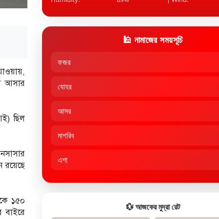
🕌 নামাজের সময়সূচি
ফজর
 যাওয়ায়,
মে আসার
যোহর
আসর
আই) ছিল
মাগরিব
কিনসাসার
এশা
নে রয়েছে
েকে ১৫০
💱 আজকের মুদ্রা রেট
রে বাইরে