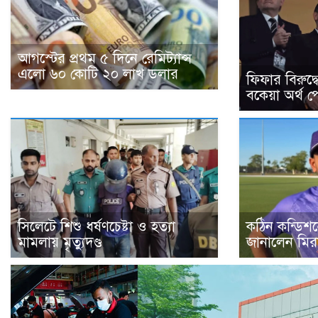
আগস্টের প্রথম ৫ দিনে রেমিট্যান্স
এলো ৬০ কোটি ২০ লাখ ডলার
ফিফার বিরুদ
বকেয়া অর্থ প
সিলেটে শিশু ধর্ষণচেষ্টা ও হত্যা
কঠিন কন্ডিশনে
মামলায় মৃত্যুদণ্ড
জানালেন মির