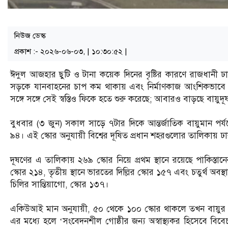
নিউজ ডেস্ক
প্রকাশ :- ২০২৬-০৬-০৩, | ১০:৩০:৫২ |
ঈদুল আজহার ছুটি ও টানা কয়েক দিনের বৃষ্টির কারণে রাজধানী ঢাক
সড়কে যানবাহনের চাপ কম থাকায় এবং নির্মাণকাজ আংশিকভাবে বন্ধ
সঙ্গে সঙ্গে সেই স্বস্তিও ফিকে হতে শুরু করেছে; আবারও বাড়ছে বায়ুদূষ
বুধবার (৩ জুন) সকাল সাড়ে ৭টার দিকে আন্তর্জাতিক বায়ুমান পর্
৯৪। এই স্কোর অনুযায়ী বিশ্বের দূষিত প্রধান শহরগুলোর তালিকায় ঢা
দূষণের এ তালিকায় ২৬৯ স্কোর নিয়ে প্রথম স্থানে রয়েছে পাকিস্তানের 
স্কোর ২১৪, তৃতীয় স্থানে ভারতের দিল্লির স্কোর ১৫৭ এবং চতুর্থ অবস
চিলির সান্তিয়াগো, স্কোর ১৩৭।
একিউআই মান অনুযায়ী, ৫০ থেকে ১০০ স্কোর থাকলে তখন বায়ু
এর মধ্যে হলে ‘সংবেদনশীল গোষ্ঠীর জন্য অস্বাস্থ্যকর হিসেবে বি