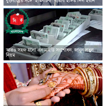
যুক্তরাষ্ট্রের সঙ্গে ‘ইতিবাচক’ বার্তার ইঙ্গিত দিল ইরান
আরও সহজ হলো এনআইডি সংশোধন, জানুন নতুন
নিয়ম