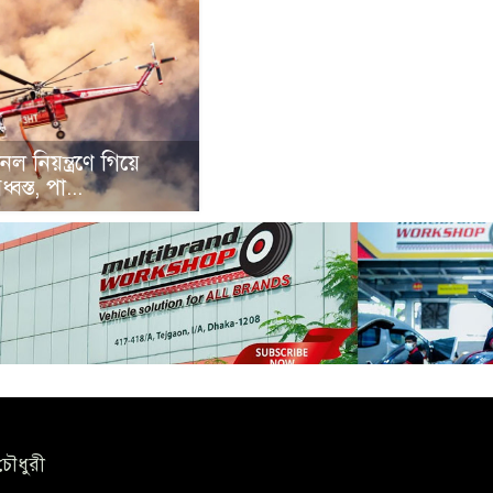
াবানল নিয়ন্ত্রণে গিয়ে
্বস্ত, পা...
চৌধুরী