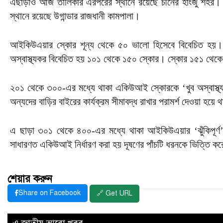
এছাড়াও আজ তালিকার এরপরের স্থানে রয়েছে চীনের হাংজু শহর। যা
স্থানে রয়েছে উগান্ডার রাজধানী কামপালা।
আইকিউএয়ার স্কোর শূন্য থেকে ৫০ ভালো হিসেবে বিবেচিত হয়। 
অস্বাস্থ্যকর বিবেচিত হয় ১০১ থেকে ১৫০ স্কোর। স্কোর ১৫১ থেকে 
২০১ থেকে ৩০০-এর মধ্যে থাকা একিউআই স্কোরকে ‘খুব অস্বাস্থ্য
অন্যদের বাড়ির বাইরের কার্যক্রম সীমাবদ্ধ রাখার পরামর্শ দেওয়া হয়ে 
এ ছাড়া ৩০১ থেকে ৪০০-এর মধ্যে থাকা আইকিউএয়ার ‘ঝুঁকিপূর্ণ’ বলে
সাধারণত একিউআই নির্ধারণ করা হয় দূষণের পাঁচটি ধরনকে ভিত্তি 
শেয়ার করুন
Share on Facebook
🔗 Get URL
এ জাতীয় আরো খবর..