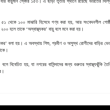
র বায়ুমান স্কোর ১৫৩। এ ছাড়া তৃতীয় স্থানে রয়েছে ভারতের দিল্লি
৫১ থেকে ১০০ মাঝারি হিসেবে গণ্য করা হয়, আর সংবেদনশীল গোষ্ঠ
২০০ হলে তাকে ‘অস্বাস্থ্যকর’ বায়ু বলে মনে করা হয়।
কর’ বলা হয়। এ অবস্থায় শিশু, প্রবীণ ও অসুস্থ রোগীদের বাড়ির ভে
থাকে।
 বিবেচিত হয়, যা নগরের বাসিন্দাদের জন্য গুরুতর স্বাস্থ্যঝুঁকি ত
করে।