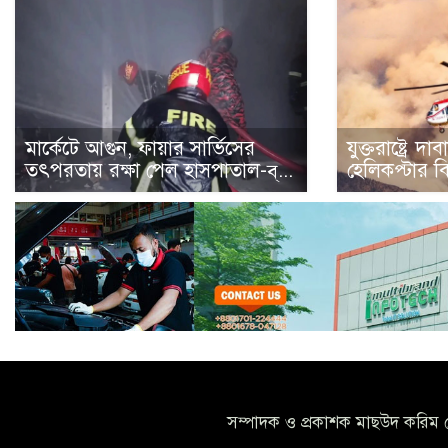
মার্কেটে আগুন, ফায়ার সার্ভিসের
যুক্তরাষ্ট্রে দ
তৎপরতায় রক্ষা পেল হাসপাতাল-ব্...
হেলিকপ্টার বিধ
সম্পাদক ও প্রকাশক মাছউদ করিম 