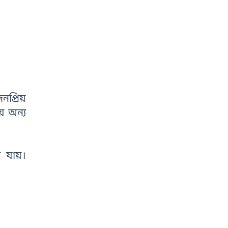
নপ্রিয়
য় অন্য
া যায়।