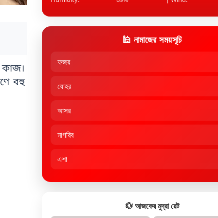
🕌 নামাজের সময়সূচি
ফজর
় কাজ।
ণে বহু
যোহর
আসর
মাগরিব
এশা
💱 আজকের মুদ্রা রেট