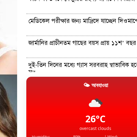
মেডিকেল পরীক্ষার জন্য মাদ্রিদে যাচ্ছেন দিওমান্
জার্মানির প্রাচীনতম গাছের বয়স প্রায় ১১শ’ বছর
দুই-তিন দিনের মধ্যে গ্যাস সরবরাহ স্বাভাবিক হবে
মন্...
🌤 আবহাওয়া
১৫ আগস্টের মধ্যেই একীভূত পাঁচ ব্যাংক থেকে 
প্রশাসকরা
সহকর্মীকে ধর্ষণ: তেহেলকার সাবেক সম্পাদকের
কারাদণ্ড
26°C
overcast clouds
Humidity:
89%
| Wind: