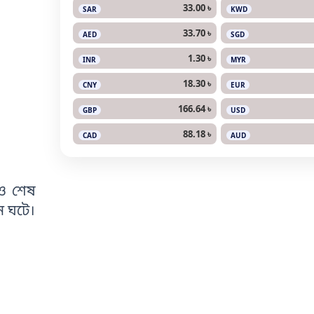
33.00 ৳
SAR
KWD
33.70 ৳
AED
SGD
1.30 ৳
INR
MYR
18.30 ৳
CNY
EUR
166.64 ৳
GBP
USD
88.18 ৳
CAD
AUD
েও শেষ
তন ঘটে।